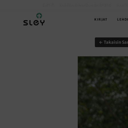
SLEY.FI
KARKUN EVANKELINEN OPISTO
MAATA
KIRJAT
LEHD
← Takaisin Sa