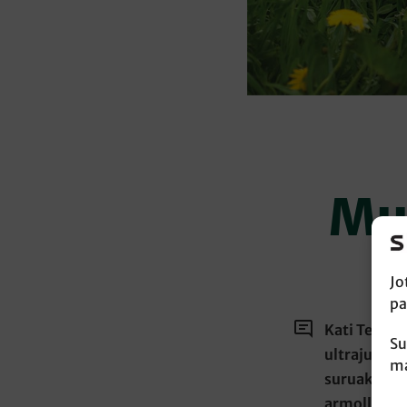
Mu
Jo
pa
Kati Tervo-
Su
ultrajuoksu
ma
suruakin. L
armollisella