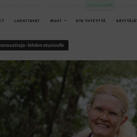
 NÄKYVISSÄ -FESTARIT
EVANKELIUMIJUHLA
SLEYN KAUPPA
BIBLE TO
ET
LADATTAVAT
MUUT
OTA YHTEYTTÄ
KÄYTTÄJÄ
nansaattaja-lehden etusivulle