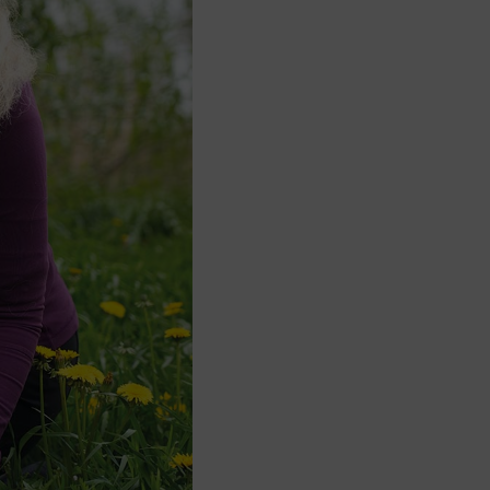
I
O
N
T
Y
H
J
Ä
.