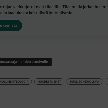
tajan verkkojutut ovat tilaajille. Tilaamalla jatkat lukemis
lla laadukasta kristillistä journalismia.
lukemista
nsaattaja-lehden etusivulle
NÖLLINEN TEOLOGIA
NUORET MIEHET
PUOLISON KUOLEMA