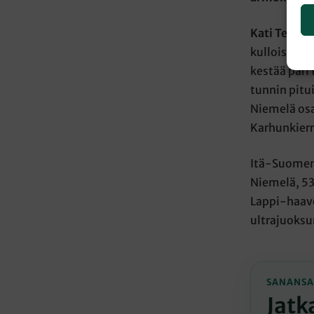
Kati Tervo
kulloisenki
kestää pari
tunnin pit
Niemelä os
Karhunkierr
Itä-Suomen 
Niemelä, 53
Lappi-haave
ultrajuoksu
SANANSA
Jatk