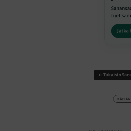
Sanansaat
tuet sama
Jatka 
← Takaisin Sana
KÄYTÄN