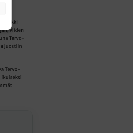
see
uslenkki
jän, viiden
puna Tervo-
a juostiin
va Tervo-
 ikuiseksi
simmät