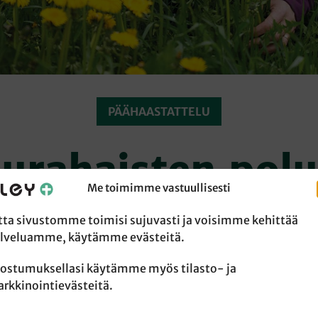
PÄÄHAASTATTELU
urahaisten polui
Me toimimme vastuullisesti
tta sivustomme toimisi sujuvasti ja voisimme kehittää
lveluamme, käytämme evästeitä.
Niemelä saattaa itkeä taittaessaan yksin erämaataivalta
ostumuksellasi käytämme myös tilasto- ja
tapahtumassa. Useimmiten hän itkee iloa ja kiitollisuutta
rkkinointievästeitä.
uonnossa käytännöllisen teologian professori tuntee itse
 tavalla pieneksi.