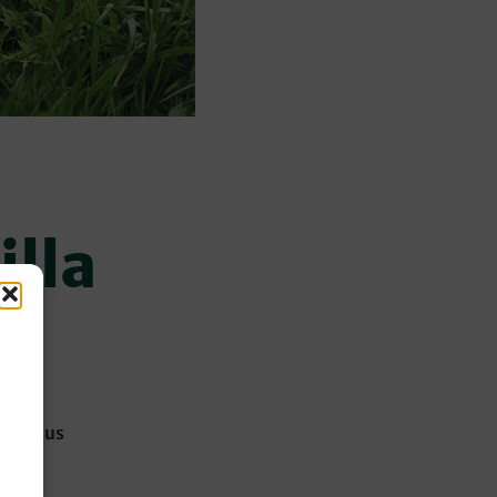
lla
, joskus
nsä