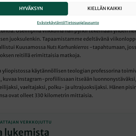
HYVÄKSYN
KIELLÄN KAIKKI
-Niemelä
sanoo, että hänelle koti on siellä, missä hän juok
n lenkkinsä. Ultrajuoksua harrastavan Tervo-Niemelän per
Evästekäytäntö
Tietosuojalausunto
 tuntia. Useimpina viikkoina hän pyrkii tekemään yhden nel
uisen juoksulenkin. Tapaamistamme edeltävänä viikonlop
allistui Kuusamossa
Nuts Karhunkierros
-tapahtumaan, joss
oksen reitillä erimittaisia matkoja.
yliopistossa käytännöllisen teologian professorina toimi
, kuvaa Instagram-profiilissaan itseään luonnonystäväksi,
ilijaksi, vaeltajaksi, polku- ja ultrajuoksijaksi. Hänen pi
nsa ovat olleet 330 kilometrin mittaisia.
ATTAJAN VERKKOJUTTU
a lukemista