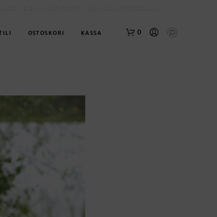
OLBOX
SLEYN NUORISOTYÖ
EVANKELISET OPISKELIJAT
0
TILI
OSTOSKORI
KASSA
O
S
T
O
S
K
O
R