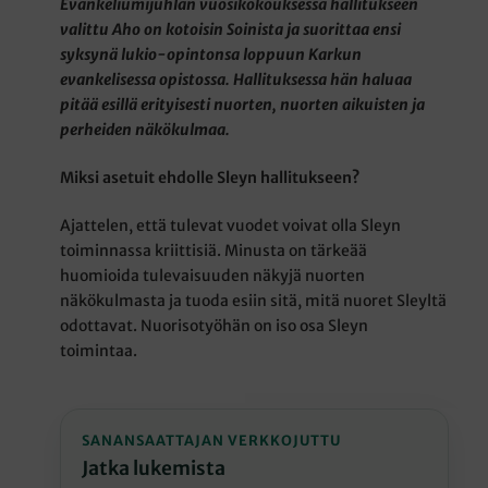
Evankeliumijuhlan vuosikokouksessa hallitukseen
valittu Aho on kotoisin Soinista ja suorittaa ensi
syksynä lukio-opintonsa loppuun Karkun
evankelisessa opistossa. Hallituksessa hän haluaa
pitää esillä erityisesti nuorten, nuorten aikuisten ja
perheiden näkökulmaa.
Miksi asetuit ehdolle Sleyn hallitukseen?
Ajattelen, että tulevat vuodet voivat olla Sleyn
toiminnassa kriittisiä. Minusta on tärkeää
huomioida tulevaisuuden näkyjä nuorten
näkökulmasta ja tuoda esiin sitä, mitä nuoret Sleyltä
odottavat. Nuorisotyöhän on iso osa Sleyn
toimintaa.
SANANSAATTAJAN VERKKOJUTTU
Jatka lukemista