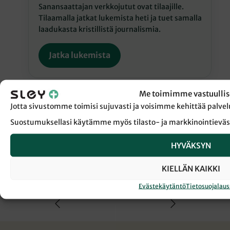
Sanansaattajan verkkojutut ovat tilaajille.
Tilaamalla jatkat lukemista heti ja tuet samalla
laadukasta kristillistä journalismia.
Jatka lukemista
Me toimimme vastuullis
Jotta sivustomme toimisi sujuvasti ja voisimme kehittää pal
Suostumuksellasi käytämme myös tilasto- ja markkinointieväs
← Takaisin Sanansaattaja-lehden etusivulle
HYVÄKSYN
KIELLÄN KAIKKI
SLEYN HALLITUS
SLEYN NUORISOTYÖ
Evästekäytäntö
Tietosuojalau