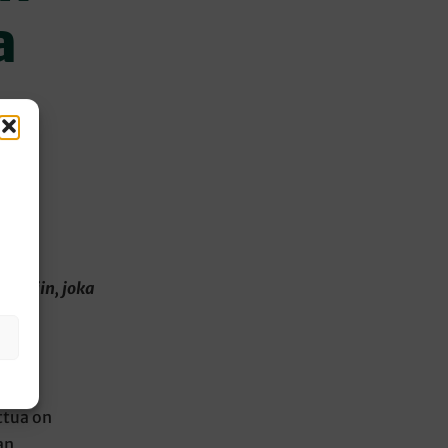
a
”
piiriin, joka
ttua on
an