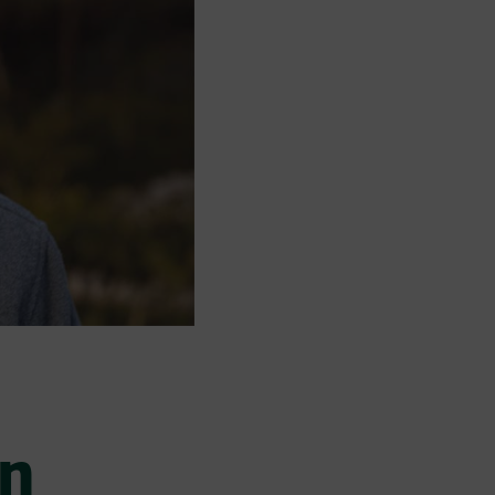
I
O
N
T
Y
H
J
Ä
.
on