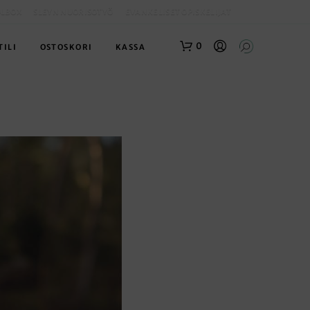
OLBOX
SLEYN NUORISOTYÖ
EVANKELISET OPISKELIJAT
0
TILI
OSTOSKORI
KASSA
O
S
T
O
S
K
O
R