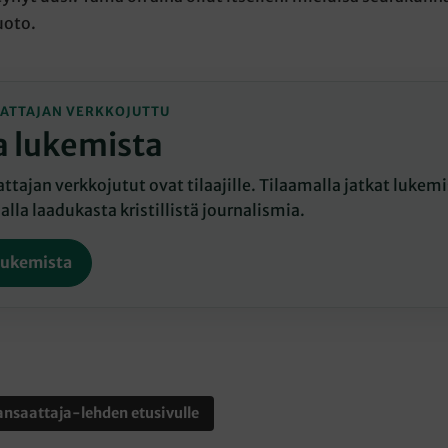
oto.
ATTAJAN VERKKOJUTTU
a lukemista
tajan verkkojutut ovat tilaajille. Tilaamalla jatkat lukemis
lla laadukasta kristillistä journalismia.
lukemista
nsaattaja-lehden etusivulle