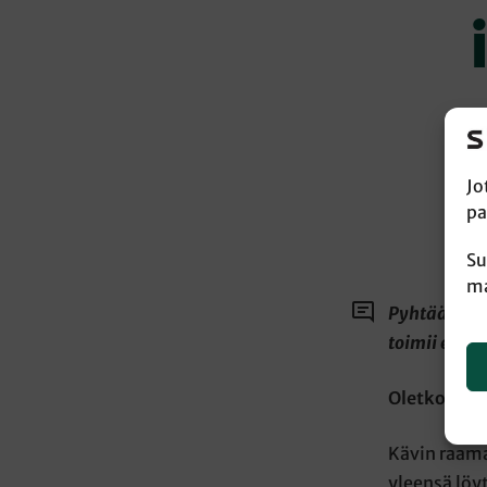
Jo
pa
Su
ma
Pyhtääläisen
toimii edell
Oletko kuul
Kävin raama
yleensä löy