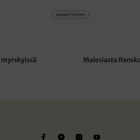
RAAMATTUPIIRI
n myrskyissä
Malesiasta Ransk