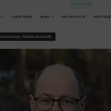
 NÄKYVISSÄ -FESTARIT
EVANKELIUMIJUHLA
SLEYN KAUPPA
BIBLE TO
ET
LADATTAVAT
MUUT
OTA YHTEYTTÄ
KÄYTTÄJÄ
nansaattaja-lehden etusivulle