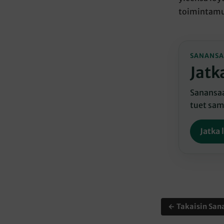
toimintamu
SANANSA
Jatk
Sanansaat
tuet sama
Jatka 
← Takaisin Sana