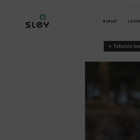
SLEY.FI
KARKUN EVANKELINEN OPISTO
MAATA
KIRJAT
LEHD
← Takaisin Sa