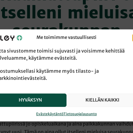
itselleni mieluis
seurakunnan
Me toimimme vastuullisesti
toimintamuoto
tta sivustomme toimisi sujuvasti ja voisimme kehittää
lveluamme, käytämme evästeitä.
ostumuksellasi käytämme myös tilasto- ja
rkkinointievästeitä.
 Ilkka Pusan perhe liittyi kuusitoista vuotta sitten raamattu
een.
HYVÄKSYN
KIELLÄN KAIKKI
unut elämäsi aikana useampiin raamattupiireihin?
Evästekäytäntö
Tietosuojalausunto
ttupiirissä jo opiskeluaikana ja aina paikkakunnan vaihdu
tynyt uusi. Tämä on aina ollut itselleni mieluisa seurakunn