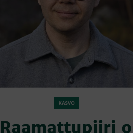
KASVO
Raamattupiiri 