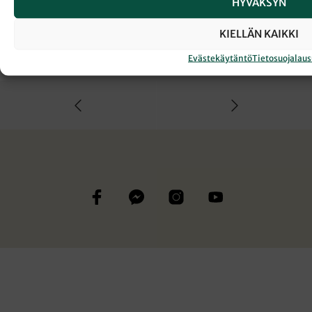
HYVÄKSYN
← Takaisin Sanansaattaja-lehden etusivulle
KIELLÄN KAIKKI
Evästekäytäntö
Tietosuojalau
SLEYN LÄHETYSSTRATEGIA