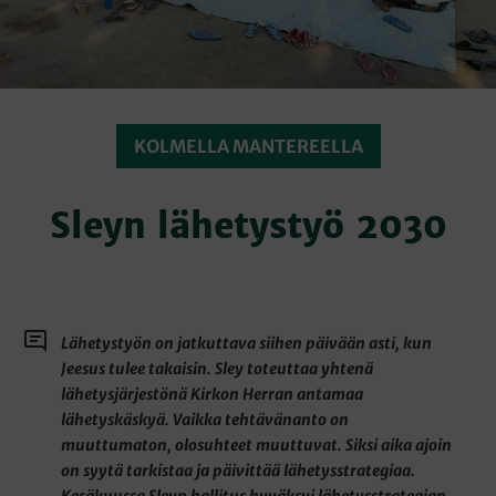
KOLMELLA MANTEREELLA
Sleyn lähetystyö 2030
Lähetystyön on jatkuttava siihen päivään asti, kun
Jeesus tulee takaisin. Sley toteuttaa yhtenä
lähetysjärjestönä Kirkon Herran antamaa
lähetyskäskyä. Vaikka tehtävänanto on
muuttumaton, olosuhteet muuttuvat. Siksi aika ajoin
on syytä tarkistaa ja päivittää lähetysstrategiaa.
Kesäkuussa Sleyn hallitus hyväksyi lähetysstrategian