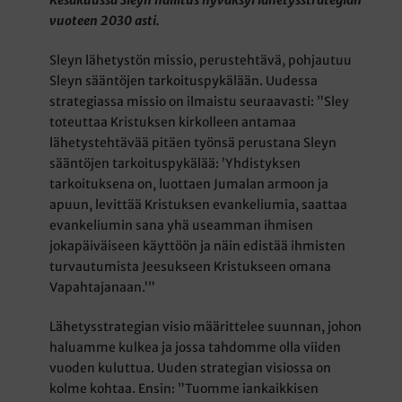
vuoteen 2030 asti.
Sleyn lähetystön missio, perustehtävä, pohjautuu
Sleyn sääntöjen tarkoituspykälään. Uudessa
strategiassa missio on ilmaistu seuraavasti: ”Sley
toteuttaa Kristuksen kirkolleen antamaa
lähetystehtävää pitäen työnsä perustana Sleyn
sääntöjen tarkoituspykälää: ’Yhdistyksen
tarkoituksena on, luottaen Jumalan armoon ja
apuun, levittää Kristuksen evankeliumia, saattaa
evankeliumin sana yhä useamman ihmisen
jokapäiväiseen käyttöön ja näin edistää ihmisten
turvautumista Jeesukseen Kristukseen omana
Vapahtajanaan.’”
Lähetysstrategian visio määrittelee suunnan, johon
haluamme kulkea ja jossa tahdomme olla viiden
vuoden kuluttua. Uuden strategian visiossa on
kolme kohtaa. Ensin: ”Tuomme iankaikkisen