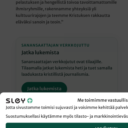
pelastuksen ja hengellistä toivoa tavoittamattomille
ihmisryhmille, rakennamme yhteyksiä yli
kulttuurirajojen ja teemme Kristuksen rakkautta
eläväksi sanoin ja teoin.”
SANANSAATTAJAN VERKKOJUTTU
Jatka lukemista
Sanansaattajan verkkojutut ovat tilaajille.
Tilaamalla jatkat lukemista heti ja tuet samalla
laadukasta kristillistä journalismia.
Jatka lukemista
Me toimimme vastuullis
Jotta sivustomme toimisi sujuvasti ja voisimme kehittää pal
Suostumuksellasi käytämme myös tilasto- ja markkinointieväs