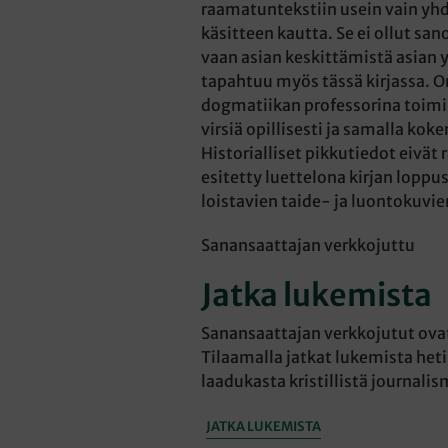
raamatuntekstiin usein vain yh
käsitteen kautta. Se ei ollut san
vaan asian keskittämistä asian 
tapahtuu myös tässä kirjassa. On
dogmatiikan professorina toimi
virsiä opillisesti ja samalla kok
Historialliset pikkutiedot eivät r
esitetty luettelona kirjan loppu
loistavien taide- ja luontokuvie
Sanansaattajan verkkojuttu
Jatka lukemista
Sanansaattajan verkkojutut ovat 
Tilaamalla jatkat lukemista heti
laadukasta kristillistä journalis
JATKA LUKEMISTA