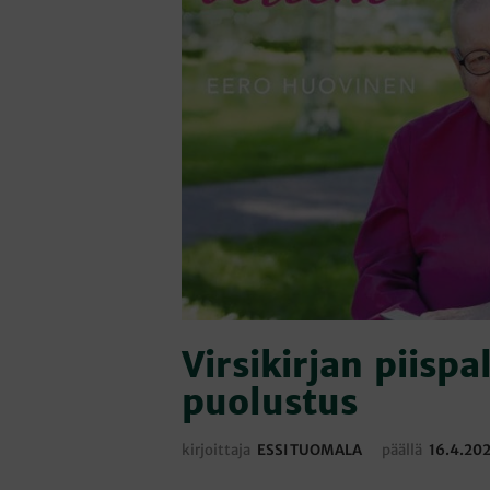
Virsikirjan piispa
puolustus
kirjoittaja
ESSI TUOMALA
päällä
16.4.20