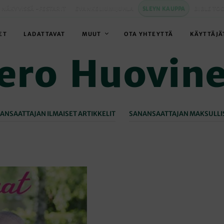
 NÄKYVISSÄ -FESTARIT
EVANKELIUMIJUHLA
SLEYN KAUPPA
BIBLE TO
ET
LADATTAVAT
MUUT
OTA YHTEYTTÄ
KÄYTTÄJÄ
ero Huovin
ANSAATTAJAN ILMAISET ARTIKKELIT
SANANSAATTAJAN MAKSULLIS