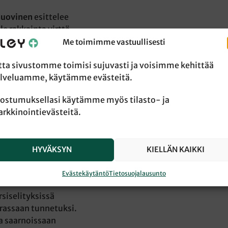
Huovinen
esittelee
e rakkainta virttä.
ssikkoja. Moni virsi
Me toimimme vastuullisesti
kana on esimerkiksi
tta sivustomme toimisi sujuvasti ja voisimme kehittää
uri Huovisen
lveluamme, käytämme evästeitä.
n
Martti Lutherin
gin
virsi numero 336.
ostumuksellasi käytämme myös tilasto- ja
rkkinointievästeitä.
 selitykset ovat
. ”Eeromaiseen”
della lyhyitä,
 Otsikot toimivat
HYVÄKSYN
KIELLÄN KAIKKI
alittuina
Evästekäytäntö
Tietosuojalausunto
rsiselityksissä
irassaan tunnetuksi.
a saarnoissaan