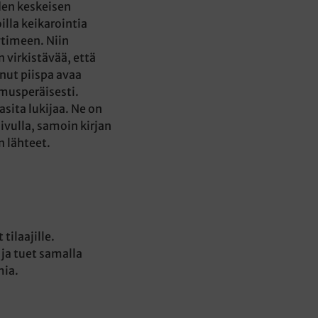
den keskeisen
oilla keikarointia
ytimeen. Niin
 virkistävää, että
nut piispa avaa
emusperäisesti.
asita lukijaa. Ne on
sivulla, samoin kirjan
n lähteet.
tilaajille.
 ja tuet samalla
mia.