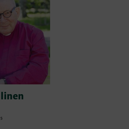
llinen
25