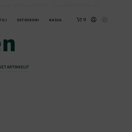
OLBOX
SLEYN NUORISOTYÖ
EVANKELISET OPISKELIJAT
0
TILI
OSTOSKORI
KASSA
en
ET ARTIKKELIT
O
S
T
O
S
K
O
R