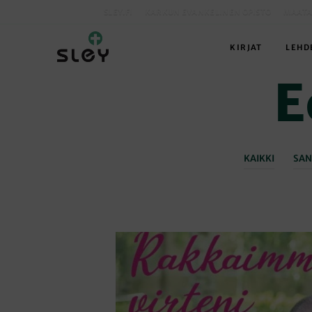
SLEY.FI
KARKUN EVANKELINEN OPISTO
MAATA
KIRJAT
LEHD
E
KAIKKI
SAN