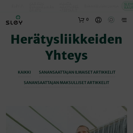
KARKUN
MAATA
SLEY
SLEY.FI
EVANKELIUMIJUHLA
EVANKELINEN
NÄKYVISSÄ
KAU
OPISTO
-FESTARIT
0
Herätysliikkeiden
Yhteys
KAIKKI
SANANSAATTAJAN ILMAISET ARTIKKELIT
SANANSAATTAJAN MAKSULLISET ARTIKKELIT