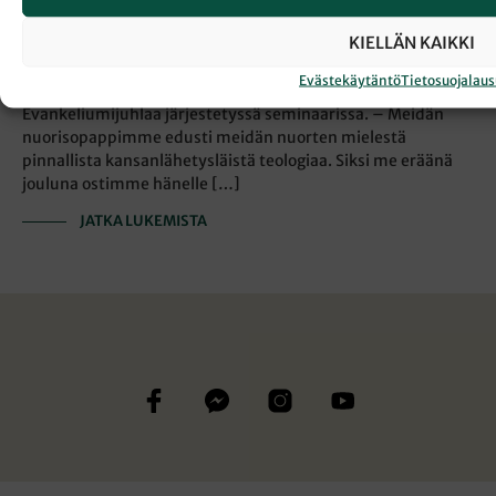
evankelisista”, ja muita kärjistyksiä. Herätysliikkeet tekevät
KIELLÄN KAIKKI
yhä tiiviimpää yhteistyötä, mutta onko niillä edelleen
merkittäviä opillisia tai painotuksellisia eroavaisuuksia?
Evästekäytäntö
Tietosuojalau
Tätä pohdittiin Karkun opiston kirkkosalissa ennen
Evankeliumijuhlaa järjestetyssä seminaarissa. – Meidän
nuorisopappimme edusti meidän nuorten mielestä
pinnallista kansanlähetysläistä teologiaa. Siksi me eräänä
jouluna ostimme hänelle […]
JATKA LUKEMISTA