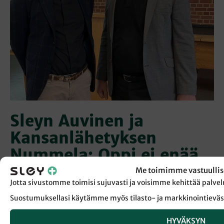
Sleyn Auvinen ja
Kansanlähetyksen
Nummela: Oppi ei enää
ole esteenä yhteydelle
Me toimimme vastuullis
Jotta sivustomme toimisi sujuvasti ja voisimme kehittää pal
kirjoittaja
ESSI TUOMALA
päällä
1.7.2025
Suostumuksellasi käytämme myös tilasto- ja markkinointieväs
”Sleyhyn pitää syntyä, Kansanlähetykseen voi myös liittyä”,
HYVÄKSYN
”Muroman kasteoppi erottaa viidesläiset edelleen