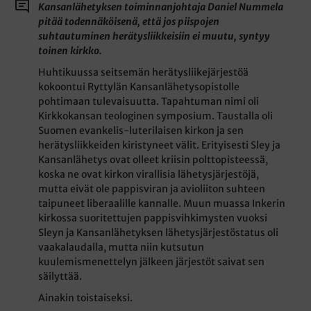
Kansanlähetyksen toiminnanjohtaja Daniel Nummela
pitää todennäköisenä, että jos piispojen
suhtautuminen herätysliikkeisiin ei muutu, syntyy
toinen kirkko.
Huhtikuussa seitsemän herätysliikejärjestöä
kokoontui Ryttylän Kansanlähetysopistolle
pohtimaan tulevaisuutta. Tapahtuman nimi oli
Kirkkokansan teologinen symposium. Taustalla oli
Suomen evankelis-luterilaisen kirkon ja sen
herätysliikkeiden kiristyneet välit. Erityisesti Sley ja
Kansanlähetys ovat olleet kriisin polttopisteessä,
koska ne ovat kirkon virallisia lähetysjärjestöjä,
mutta eivät ole pappisviran ja avioliiton suhteen
taipuneet liberaalille kannalle. Muun muassa Inkerin
kirkossa suoritettujen pappisvihkimysten vuoksi
Sleyn ja Kansanlähetyksen lähetysjärjestöstatus oli
vaakalaudalla, mutta niin kutsutun
kuulemismenettelyn jälkeen järjestöt saivat sen
säilyttää.
Ainakin toistaiseksi.