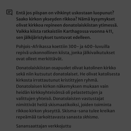
Entä jos piispan on vihkinyt uskostaan luopunut?
Saako kirkon ykseyden rikkoa? Nämä kysymykset
olivat kirkkoa repineen donatolaiskiistan ytimessä.
Vaikka kiista ratkaistiin Karthagossa vuonna 411,
sen jälkijäristykset tuntuvat edelleen.
Pohjois-Afrikassa koettiin 300- ja 400-luvuilla
repivä uskonnollinen kiista, jonka jälkivaikutukset
ovat olleet merkittävät.
Donatolaiskiistan osapuolet olivat katolinen kirkko
sekä niin kutsutut donatolaiset. He olivat katolisesta
kirkosta irrottautunut kristittyjen ryhmä.
Donatolaisen kirkon näkemyksen mukaan vain
heidän kirkkoyhteisönsä oli pelastettujen ja
valittujen yhteisö. Donatolaisten vastustajat
nimittivät heitä skismaatikoiksi, joiden toiminta
rikkoo kirkon ykseyttä. Skisma-sana tulee kreikan
repeämää tarkoittavasta sanasta
skhisma
.
Sanansaattajan verkkojuttu