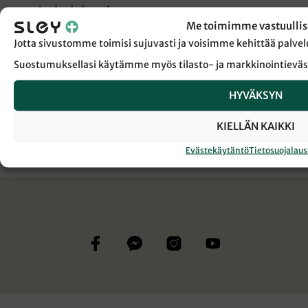
Jatka lukemista
Me toimimme vastuullis
Sanansaattajan verkkojutut ovat tilaajille.
Jotta sivustomme toimisi sujuvasti ja voisimme kehittää pal
Tilaamalla jatkat lukemista heti ja tuet samalla
laadukasta kristillistä journalismia.
Suostumuksellasi käytämme myös tilasto- ja markkinointieväs
JATKA LUKEMISTA
HYVÄKSYN
KIELLÄN KAIKKI
JATKA LUKEMISTA
Evästekäytäntö
Tietosuojalau