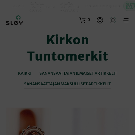
KARKUN
MAATA
SLEY
SLEY.FI
EVANKELIUMIJUHLA
EVANKELINEN
NÄKYVISSÄ
KAU
OPISTO
-FESTARIT
0
Kirkon
Tuntomerkit
KAIKKI
SANANSAATTAJAN ILMAISET ARTIKKELIT
SANANSAATTAJAN MAKSULLISET ARTIKKELIT