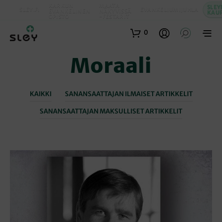
KARKUN
MAATA
SLEY
SLEY.FI
EVANKELIUMIJUHLA
EVANKELINEN
NÄKYVISSÄ
KAU
OPISTO
-FESTARIT
0
Moraali
KAIKKI
SANANSAATTAJAN ILMAISET ARTIKKELIT
SANANSAATTAJAN MAKSULLISET ARTIKKELIT