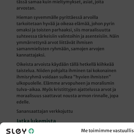
tässä samaa kuin mieltymykset, asiat, joita
arvostan.
Hieman syvemmälle pyrittäessä arvoilla
tarkoitetaan hyvää ja oikeaa elämää, johon pyrin
omaksi ja toisten parhaaksi, siis moraalisuutta
suhteessa tärkeisiin valintoihin ja asenteisiin. Näin
ymmärrettynä arvot liittävät ihmisen
samanmielisten ryhmään, samojen arvojen
kannattajaksi.
Oikeista arvoista käydään tällä hetkellä kiihkeää
taistelua. Niiden pohjalta ihminen tai kokonainen
ihmisryhmä voidaan sulkea ”hyvien ihmisten”
ulkopuolelle. Elämme arvopuheen ja moralismin
tulva-aikaa. Myös kristittyjen ajattelussa arvot ja
moraalisuus saattavat nousta armon rinnalle, jopa
edelle.
Sanansaattajan verkkojuttu
Jatka lukemista
Sanansaattajan verkkojutut ovat tilaajille.
Me toimimme vastuullis