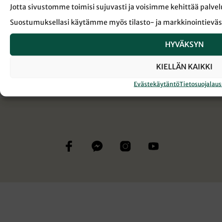
Tilaamalla jatkat lukemista heti ja tuet samalla
Jotta sivustomme toimisi sujuvasti ja voisimme kehittää pal
laadukasta kristillistä journalismia.
Suostumuksellasi käytämme myös tilasto- ja markkinointieväs
JATKA LUKEMISTA
HYVÄKSYN
JATKA LUKEMISTA
KIELLÄN KAIKKI
Evästekäytäntö
Tietosuojalau