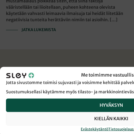
mustamaalaus poikkeaa siten, että siinä faktoja
vääristellään tai liioitellaan, puheen kohteena olevista
käytetään vahvasti leimaavia ilmaisuja tai heidät liitetään
negatiivisia tunteita herättäviin nimiin tai asioihin. […]
JATKA LUKEMISTA
Me toimimme vastuullis
Jotta sivustomme toimisi sujuvasti ja voisimme kehittää pal
Suostumuksellasi käytämme myös tilasto- ja markkinointieväs
HYVÄKSYN
KIELLÄN KAIKKI
Evästekäytäntö
Tietosuojalau