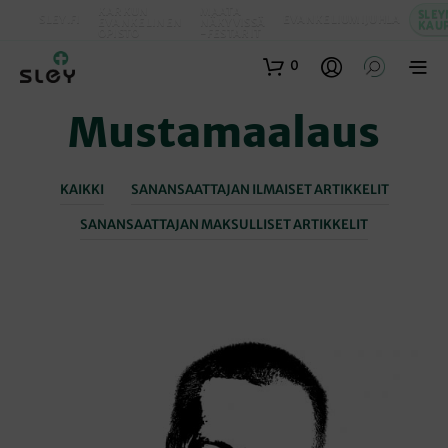
KARKUN
MAATA
SLEY
SLEY.FI
EVANKELIUMIJUHLA
EVANKELINEN
NÄKYVISSÄ
KAU
OPISTO
-FESTARIT
0
Mustamaalaus
KAIKKI
SANANSAATTAJAN ILMAISET ARTIKKELIT
SANANSAATTAJAN MAKSULLISET ARTIKKELIT