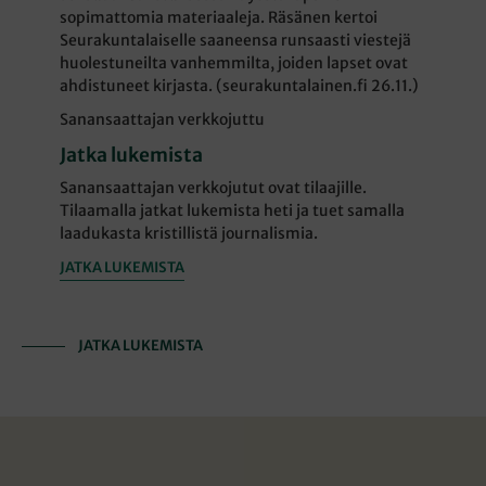
sopimattomia materiaaleja. Räsänen kertoi
Seurakuntalaiselle saaneensa runsaasti viestejä
huolestuneilta vanhemmilta, joiden lapset ovat
ahdistuneet kirjasta. (seurakuntalainen.fi 26.11.)
Sanansaattajan verkkojuttu
Jatka lukemista
Sanansaattajan verkkojutut ovat tilaajille.
Tilaamalla jatkat lukemista heti ja tuet samalla
laadukasta kristillistä journalismia.
JATKA LUKEMISTA
JATKA LUKEMISTA