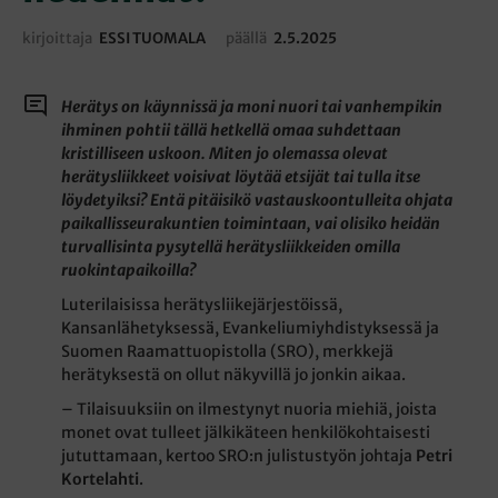
kirjoittaja
ESSI TUOMALA
päällä
2.5.2025
Herätys on käynnissä ja moni nuori tai vanhempikin
ihminen pohtii tällä hetkellä omaa suhdettaan
kristilliseen uskoon. Miten jo olemassa olevat
herätysliikkeet voisivat löytää etsijät tai tulla itse
löydetyiksi? Entä pitäisikö vastauskoontulleita ohjata
paikallisseurakuntien toimintaan, vai olisiko heidän
turvallisinta pysytellä herätysliikkeiden omilla
ruokintapaikoilla?
Luterilaisissa herätysliikejärjestöissä,
Kansanlähetyksessä, Evankeliumiyhdistyksessä ja
Suomen Raamattuopistolla (SRO), merkkejä
herätyksestä on ollut näkyvillä jo jonkin aikaa.
– Tilaisuuksiin on ilmestynyt nuoria miehiä, joista
monet ovat tulleet jälkikäteen henkilökohtaisesti
jututtamaan, kertoo SRO:n julistustyön johtaja
Petri
Kortelahti
.