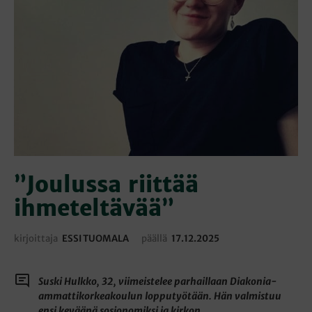
”Joulussa riittää
ihmeteltävää”
kirjoittaja
ESSI TUOMALA
päällä
17.12.2025
Suski Hulkko, 32, viimeistelee parhaillaan Diakonia-
ammattikorkeakoulun lopputyötään. Hän valmistuu
ensi keväänä sosionomiksi ja kirkon