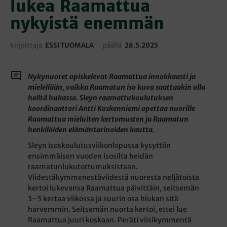
lukea Raamattua
nykyistä enemmän
kirjoittaja
ESSI TUOMALA
päällä
28.5.2025
Nykynuoret opiskelevat Raamattua innokkaasti ja
mielellään, vaikka Raamatun iso kuva saattaakin olla
heiltä hukassa. Sleyn raamattukoulutuksen
koordinaattori Antti Koskenniemi opettaa nuorille
Raamattua mieluiten kertomusten ja Raamatun
henkilöiden elämäntarinoiden kautta.
Sleyn isoskoulutusviikonlopussa kysyttiin
ensimmäisen vuoden isosilta heidän
raamatunlukutottumuksistaan.
Viidestäkymmenestäviidestä nuoresta neljätoista
kertoi lukevansa Raamattua päivittäin, seitsemän
3–5 kertaa viikossa ja suurin osa hiukan sitä
harvemmin. Seitsemän nuorta kertoi, ettei lue
Raamattua juuri koskaan. Peräti viisikymmentä