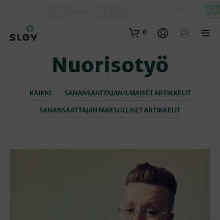
KARKUN
MAATA
SLEY
SLEY.FI
EVANKELIUMIJUHLA
EVANKELINEN
NÄKYVISSÄ
KAU
OPISTO
-FESTARIT
0
Nuorisotyö
KAIKKI
SANANSAATTAJAN ILMAISET ARTIKKELIT
SANANSAATTAJAN MAKSULLISET ARTIKKELIT