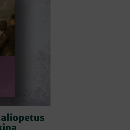
aliopetus
kina