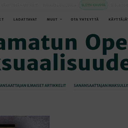
 NÄKYVISSÄ -FESTARIT
EVANKELIUMIJUHLA
SLEYN KAUPPA
BIBLE TO
ET
LADATTAVAT
MUUT
OTA YHTEYTTÄ
KÄYTTÄJÄ
amatun Ope
suaalisuud
ANSAATTAJAN ILMAISET ARTIKKELIT
SANANSAATTAJAN MAKSULLIS