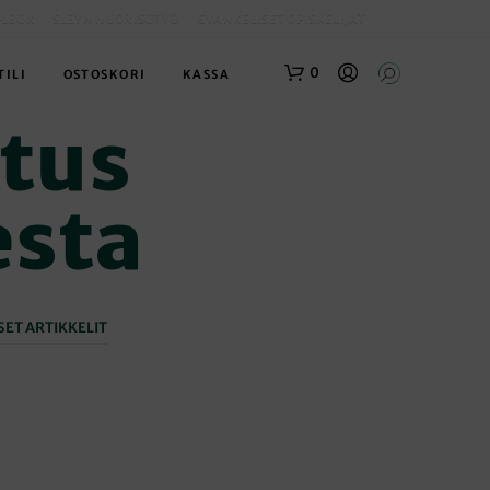
OLBOX
SLEYN NUORISOTYÖ
EVANKELISET OPISKELIJAT
0
TILI
OSTOSKORI
KASSA
tus
esta
ET ARTIKKELIT
O
S
T
O
S
K
O
R