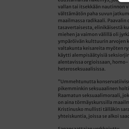
vallan tai itsekkään nautinnon 
välttämätön paha suvun jatkumis
maailmassa radikaali. Paavalin
tasavertaisesta, elinikäisestä
miehen ja vaimon välillä oli jyrkä
ympäröivän kulttuurin arvojen 
valtakunta keisareita myöten ry
käytti alempisäätyisiä seksiorj
alentavissa orgioissaan, homo- 
heteroseksuaalisissa.
”Ummehtunutta konservatiivisu
pikemminkin seksuaalinen holt
Raamatun seksuaalimoraali, jo
on aina törmäyskurssilla maail
Kristinusko mullisti tälläkin sara
yhteiskuntia, joissa se alkoi saa
Sanansaattajan verkkojuttu