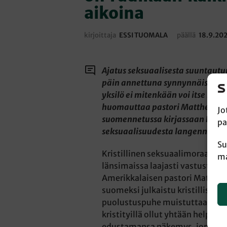
aikoina
kirjoittaja
ESSI TUOMALA
päällä
18.9.20
Ajatus seksuaalisesta suuntautu
päin annettuna synnynnäisenä o
yksilö ei mitenkään voi itse halli
huomauttaa pastori Matthew Ru
Jo
suomennetussa kirjassaan Kristi
pa
seksuaalisuudesta langenneess
Su
Kristillinen seksuaalimoraali he
ma
länsimaissa laajasti vastustusta 
Amerikkalaisen pastori Matthew
suomeksi julkaistu kristillisen
puolustuspuhe muistuttaa, ette
kristityillä ollut yhtään helpom
edustamansa näkemys, jonka mu