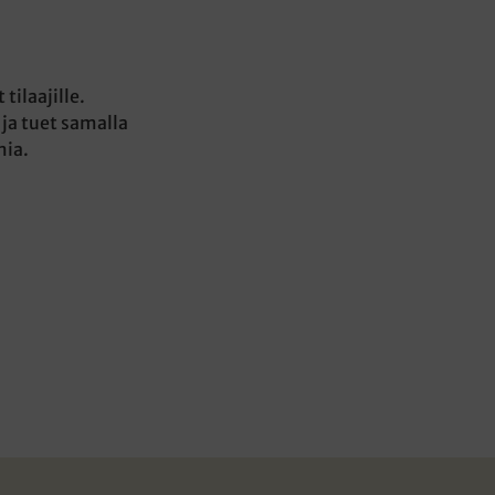
tilaajille.
 ja tuet samalla
mia.