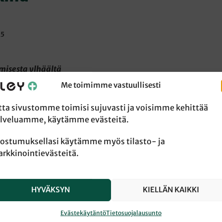
25
misesta ylhäältä
minaisuutena, jota
Me toimimme vastuullisesti
ta, on hyvin tuore,
eger vastikään
tta sivustomme toimisi sujuvasti ja voisimme kehittää
llinen opetus
lveluamme, käytämme evästeitä.
a maailmassa.
ostumuksellasi käytämme myös tilasto- ja
rättää tätä nykyä
rkkinointievästeitä.
ja jopa vihaa.
 Ruegerin hiljattain
 seksuaaliopetuksen
HYVÄKSYN
KIELLÄN KAIKKI
i ensimmäisillä
paa. Heidän
Evästekäytäntö
Tietosuojalausunto
kaan seksi ei ole