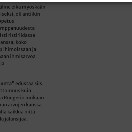
väline eikä myöskään
eksi, oli antiikin
 opetus
 kumppanuudesta
sti ristiriidassa
kanssa: koko
pi himoissaan ja
inaan ihmisarvoa
ja
utta” edustaa siis
ittomuus kuin
ka Ruegerin mukaan
man arvojen kanssa.
lla kaikkia niitä
da jalansijaa.