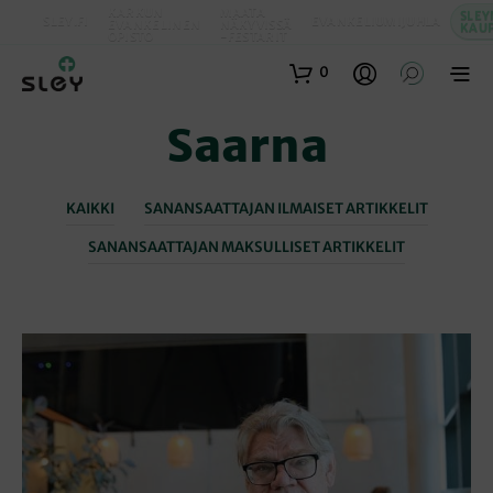
KARKUN
MAATA
SLEY
SLEY.FI
EVANKELIUMIJUHLA
EVANKELINEN
NÄKYVISSÄ
KAU
OPISTO
-FESTARIT
0
Saarna
KAIKKI
SANANSAATTAJAN ILMAISET ARTIKKELIT
SANANSAATTAJAN MAKSULLISET ARTIKKELIT