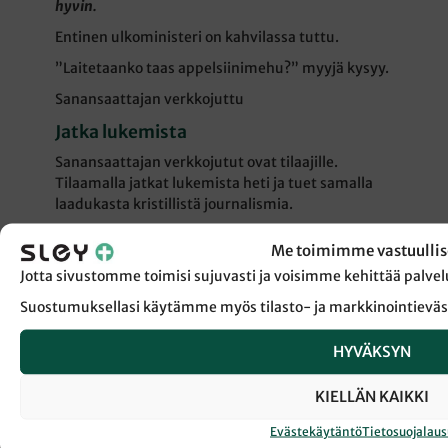
hyvin.
Entinen ulkoministeri on kahvilassa tuttu.
”Laitetaanko taas appelsiinimehu?” myyjä kysyy.
Sanansaattajan verkkojuttu
Jatka lukemista
Sanansaattajan verkkojutut ovat tilaajille.
Tilaamalla jatkat lukemista heti ja tuet samalla
laadukasta kristillistä journalismia.
JATKA LUKEMISTA
Me toimimme vastuullis
Jotta sivustomme toimisi sujuvasti ja voisimme kehittää pal
Suostumuksellasi käytämme myös tilasto- ja markkinointieväs
JATKA LUKEMISTA
HYVÄKSYN
KIELLÄN KAIKKI
Evästekäytäntö
Tietosuojalau