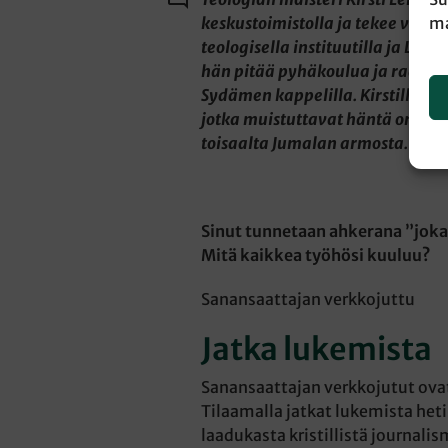
keskustoimistolla ja tekee vap
ma
teologisella instituutilla ja Luth
hän pitää pyhäkoulua ja raama
Sydämen kappelilla. Kirstillä on
jotka muistuttavat häntä omasta
toisaalta Jumalan armosta.
Sinut tunnetaan ahkerana ”jok
Mitä kaikkea työhösi kuuluu?
Sanansaattajan verkkojuttu
Jatka lukemista
Sanansaattajan verkkojutut ovat 
Tilaamalla jatkat lukemista heti
laadukasta kristillistä journalis