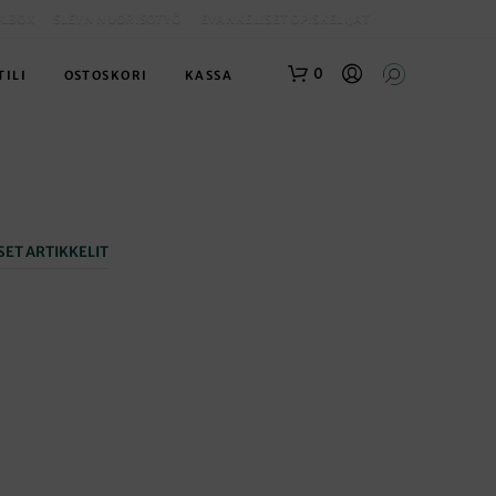
OLBOX
SLEYN NUORISOTYÖ
EVANKELISET OPISKELIJAT
0
TILI
OSTOSKORI
KASSA
ET ARTIKKELIT
O
S
T
O
S
K
O
R