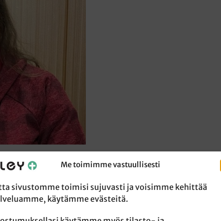
Me toimimme vastuullisesti
26
tta sivustomme toimisi sujuvasti ja voisimme kehittää
lveluamme, käytämme evästeitä.
en työskentelee Sleyn
ostumuksellasi käytämme myös tilasto- ja