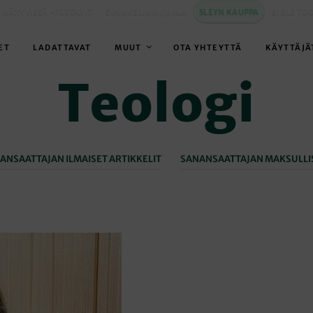
 NÄKYVISSÄ -FESTARIT
EVANKELIUMIJUHLA
SLEYN KAUPPA
BIBLE TO
ET
LADATTAVAT
MUUT
OTA YHTEYTTÄ
KÄYTTÄJÄ
Teologi
ANSAATTAJAN ILMAISET ARTIKKELIT
SANANSAATTAJAN MAKSULLIS