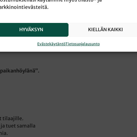
aaehtoistyötä Suomen
rkkinointievästeitä.
er-Divarissa. Lisäksi
ttukerhoa Pyhän
 monia sairauksia,
HYVÄKSYN
KIELLÄN KAIKKI
 rajallisuudesta ja
Evästekäytäntö
Tietosuojalausunto
apaikanhöylänä”.
tilaajille.
 ja tuet samalla
mia.