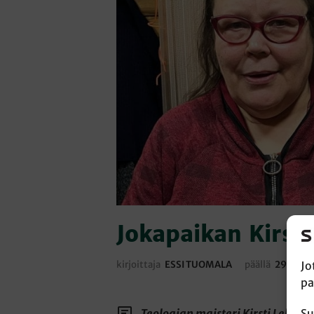
Jokapaikan Kirsti
kirjoittaja
ESSI TUOMALA
päällä
29.1.20
Jo
pa
Teologian maisteri Kirsti Lehtin
Su