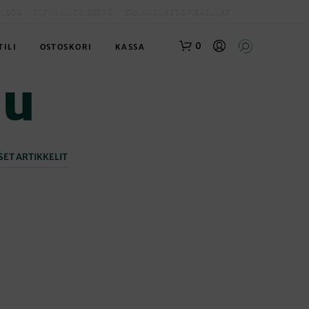
OLBOX
SLEYN NUORISOTYÖ
EVANKELISET OPISKELIJAT
0
TILI
OSTOSKORI
KASSA
su
ET ARTIKKELIT
O
S
T
O
S
K
O
R