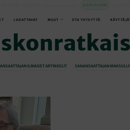
 NÄKYVISSÄ -FESTARIT
EVANKELIUMIJUHLA
SLEYN KAUPPA
BIBLE TO
ET
LADATTAVAT
MUUT
OTA YHTEYTTÄ
KÄYTTÄJÄ
skonratkai
ANSAATTAJAN ILMAISET ARTIKKELIT
SANANSAATTAJAN MAKSULLIS