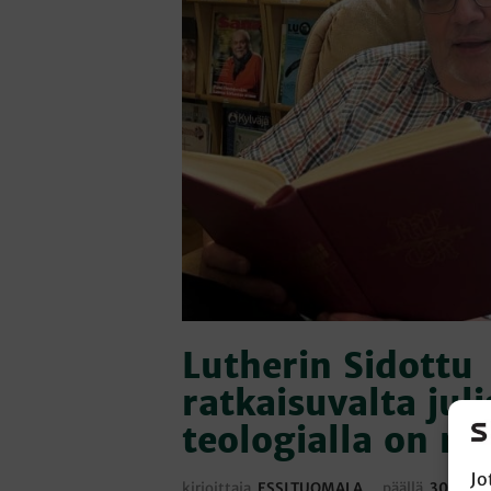
Lutherin Sidottu
ratkaisuvalta juli
teologialla on ra
Jo
kirjoittaja
ESSI TUOMALA
päällä
30.9.20