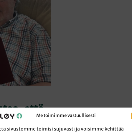
staa, että
Me toimimme vastuullisesti
jansa
tta sivustomme toimisi sujuvasti ja voisimme kehittää
25