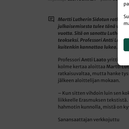
pa
Su
Martti Lutherin Sidotun ratkais
ma
julkaisemisesta tulee tänä vuon
vuotta. Sitä on sanottu Lutheri
teokseksi. Professori Antti Laato 
kuitenkin kannattaa lukea.
Professori
Antti Laato
yritti luk
kolme kertaa aloittaa
Martti Lu
ratkaisuvaltaa, mutta hanke tys
jälkeen aloittelijan mokaan.
– Kun sitten vihdoin luin sen k
liikkeelle Erasmuksen tekstistä.
hahmotin kunnolla, mistä on kys
Sanansaattajan verkkojuttu