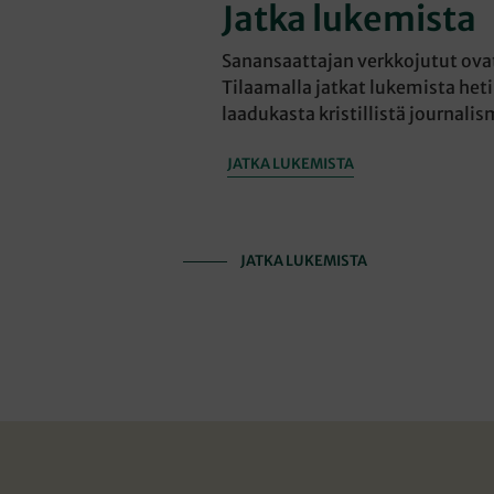
Jatka lukemista
Sanansaattajan verkkojutut ovat 
Tilaamalla jatkat lukemista heti
laadukasta kristillistä journalis
JATKA LUKEMISTA
JATKA LUKEMISTA