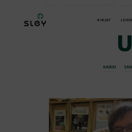
SLEY.FI
KARKUN EVANKELINEN OPISTO
MAATA
KIRJAT
LEHD
U
KAIKKI
SAN