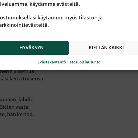
lveluamme, käytämme evästeitä.
ostumuksellasi käytämme myös tilasto- ja
uvallan
rkkinointievästeitä.
na kuluneeksi 500
n vaikeimmaksi
kertoo, miksi se
HYVÄKSYN
KIELLÄN KAIKKI
Evästekäytäntö
Tietosuojalausunto
ioaikana yhteensä
therin
Sidottua
säsi kerta toisensa
okonaan, lähdin
 Sitten vasta
e, hän kertoo.