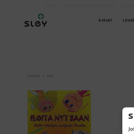
SLEY.FI
KARKUN EVANKELINEN OPISTO
MAATA
KIRJAT
LEHD
ETUSIVU
/
DVD
Jo