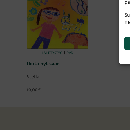
pa
Su
ma
LÄHETYSTYÖ
|
DVD
Iloita nyt saan
Stella
10,00
€
LISÄÄ OSTOSKORIIN