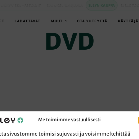
 NÄKYVISSÄ -FESTARIT
EVANKELIUMIJUHLA
SLEYN KAUPPA
BIBLE TO
ET
LADATTAVAT
MUUT
OTA YHTEYTTÄ
KÄYTTÄJÄ
DVD
Me toimimme vastuullisesti
tta sivustomme toimisi sujuvasti ja voisimme kehittää