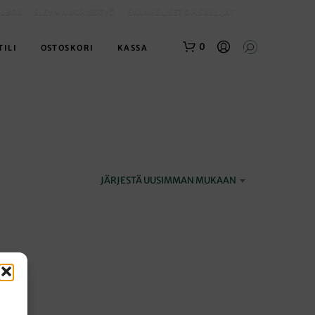
OLBOX
SLEYN NUORISOTYÖ
EVANKELISET OPISKELIJAT
0
TILI
OSTOSKORI
KASSA
JÄRJESTÄ UUSIMMAN MUKAAN
O
S
T
O
S
K
O
R