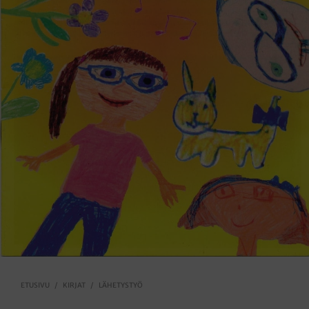
ETUSIVU
/
KIRJAT
/
LÄHETYSTYÖ