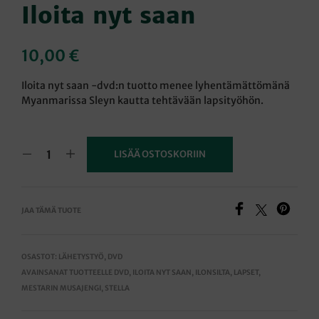
Iloita nyt saan
10,00
€
Iloita nyt saan -dvd:n tuotto menee lyhentämättömänä
Myanmarissa Sleyn kautta tehtävään lapsityöhön.
LISÄÄ OSTOSKORIIN
JAA TÄMÄ TUOTE
OSASTOT:
LÄHETYSTYÖ
,
DVD
AVAINSANAT TUOTTEELLE
DVD
,
ILOITA NYT SAAN
,
ILONSILTA
,
LAPSET
,
MESTARIN MUSAJENGI
,
STELLA