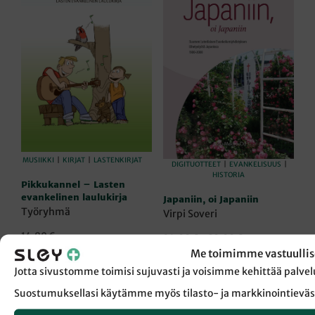
MUSIIKKI
|
KIRJAT
|
LASTENKIRJAT
DIGITUOTTEET
|
EVANKELISUUS
|
HISTORIA
Pikkukannel – Lasten
evankelinen laulukirja
Japaniin, oi Japaniin
Työryhmä
Virpi Soveri
14,90
€
Hintaluokka:
24,00
€
–
39,00
€
24,00 €
Me toimimme vastuullis
LISÄÄ OSTOSKORIIN
VALITSE VAIHTOEHDOISTA
Täll
-
Jotta sivustomme toimisi sujuvasti ja voisimme kehittää pal
tuot
39,00 €
on
Suostumuksellasi käytämme myös tilasto- ja markkinointieväs
use