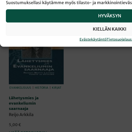
Suostumuksellasi käytämme myös tilasto- ja markkinointieväs
HYVÄKSYN
KIELLÄN KAIKKI
Evästekäytäntö
Tietosuojalau
EVANKELISUUS
|
HISTORIA
|
KIRJAT
Lähetysmies ja
evankeliumin
saarnaaja
Reijo Arkkila
5,00
€