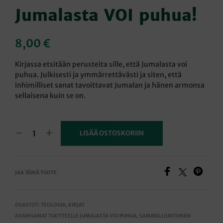
Jumalasta VOI puhua!
8,00
€
Kirjassa etsitään perusteita sille, että Jumalasta voi
puhua. Julkisesti ja ymmärrettävästi ja siten, että
inhimilliset sanat tavoittavat Jumalan ja hänen armonsa
sellaisena kuin se on.
LISÄÄ OSTOSKORIIN
JAA TÄMÄ TUOTE
OSASTOT:
TEOLOGIA
,
KIRJAT
AVAINSANAT TUOTTEELLE
JUMALASTA VOI PUHUA
,
SAMMELI JUNTUNEN