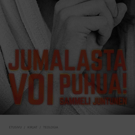
ETUSIVU
/
KIRJAT
/
TEOLOGIA