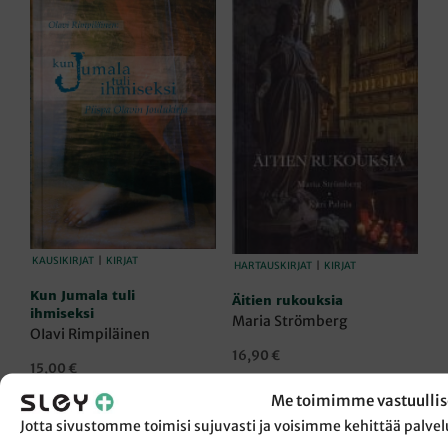
KAUSIKIRJAT
|
KIRJAT
HARTAUSKIRJAT
|
KIRJAT
Kun Jumala tuli
Äitien rukouksia
ihmiseksi
Maria Strömberg
OIavi Rimpiläinen
16,90
€
15,00
€
LISÄÄ OSTOSKORIIN
LISÄÄ OSTOSKORIIN
Me toimimme vastuullis
Jotta sivustomme toimisi sujuvasti ja voisimme kehittää pal