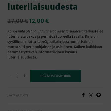
luterilaisuudesta
Alkuperäinen
Nykyinen
27,00
€
12,00
€
hinta
hinta
Kaikki mitä olet halunnut tietää luterilaisuudesta
tarkastelee
oli:
on:
luterilaista uskoa ja perintöä tuoreella tavalla. Kirja on
syvällinen mutta kepeä, paikoin jopa humoristinen
27,00 €.
12,00 €.
mutta silti perinpohjainen ja asiallinen. Kaiken kaikkiaan
hämmästyttävän informatiivinen kuvaus
luterilaisuudesta.
LISÄÄ OSTOSKORIIN
JAA TÄMÄ TUOTE