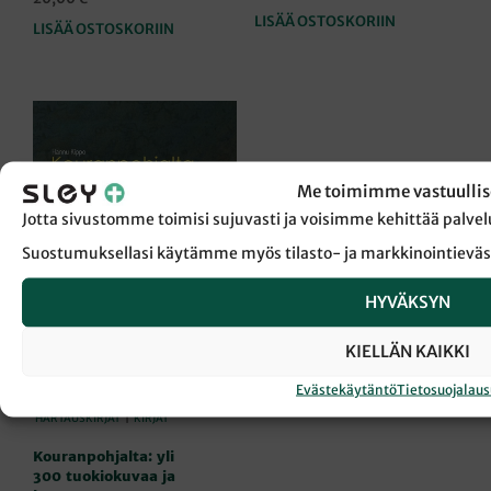
LISÄÄ OSTOSKORIIN
LISÄÄ OSTOSKORIIN
Me toimimme vastuullis
Jotta sivustomme toimisi sujuvasti ja voisimme kehittää pal
Suostumuksellasi käytämme myös tilasto- ja markkinointieväs
HYVÄKSYN
KIELLÄN KAIKKI
Evästekäytäntö
Tietosuojalau
HARTAUSKIRJAT
|
KIRJAT
Kouranpohjalta: yli
300 tuokiokuvaa ja