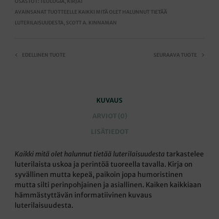
OSASTOT:
TEOLOGIA
,
KIRJAT
AVAINSANAT TUOTTEELLE
KAIKKI MITÄ OLET HALUNNUT TIETÄÄ
LUTERILAISUUDESTA
,
SCOTT A. KINNAMAN
EDELLINEN TUOTE
SEURAAVA TUOTE
KUVAUS
ARVIOT (0)
LISÄTIEDOT
Kaikki mitä olet halunnut tietää luterilaisuudesta
tarkastelee
luterilaista uskoa ja perintöä tuoreella tavalla. Kirja on
syvällinen mutta kepeä, paikoin jopa humoristinen
mutta silti perinpohjainen ja asiallinen. Kaiken kaikkiaan
hämmästyttävän informatiivinen kuvaus
luterilaisuudesta.