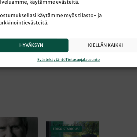
DOT
lveluamme, käytämme evästeitä.
ostumuksellasi käytämme myös tilasto- ja
rkkinointievästeitä.
studioalbumin laulut vievät kuulijan arjen
näkyvän ja näkymättömän äärelle.
hdattelevat aina riemastuttavista
HYVÄKSYN
KIELLÄN KAIKKI
nostattaviin taivastunnelmiin. Kappaleet
 esimerkiksi messun musiikiksi. Laulujen
ujen Nuottikirjasta.
Evästekäytäntö
Tietosuojalausunto
ERIKOISTARJOUS!