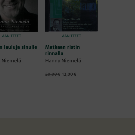
ÄÄNITTEET
ÄÄNITTEET
 lauluja sinulle
Matkaan ristin
rinnalla
 Niemelä
Hannu Niemelä
Alkuperäinen
Nykyinen
€
20,00
€
12,00
€
hinta
hinta
OSTOSKORIIN
LISÄÄ OSTOSKORIIN
oli:
on:
20,00 €.
12,00 €.