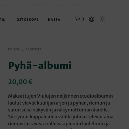
OLBOX
SLEYN NUORISOTYÖ
EVANKELISET OPISKELIJAT
0
TILI
OSTOSKORI
KASSA
ETUSIVU
/
ÄÄNITTEET
Pyhä-albumi
20,00
€
O
S
Maksettujen Viulujen neljännen studioalbumin
T
laulut vievät kuulijan arjen ja pyhän, riemun ja
O
surun sekä näkyvän ja näkymättömän äärelle.
S
K
Siirtymät kappaleiden välillä johdattelevat aina
O
riemastuttavista ralleista pieniin laulelmiin ja
R