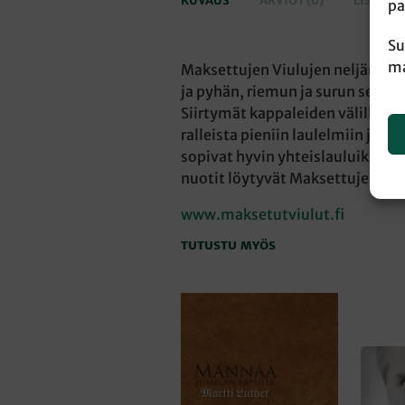
KUVAUS
ARVIOT (0)
LISÄTIE
pa
Su
ma
Maksettujen Viulujen neljännen 
ja pyhän, riemun ja surun sekä 
Siirtymät kappaleiden välillä jo
ralleista pieniin laulelmiin ja 
sopivat hyvin yhteislauluiksi ja
nuotit löytyvät Maksettujen Viul
www.maksetutviulut.fi
TUTUSTU MYÖS