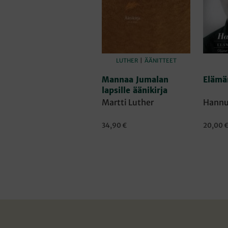
LUTHER
|
ÄÄNITTEET
Mannaa Jumalan
Elämän
lapsille äänikirja
Martti Luther
Hannu
34,90
€
20,00
LISÄÄ OSTOSKORIIN
LISÄÄ 