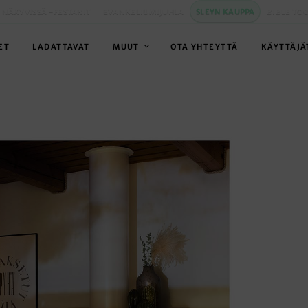
 NÄKYVISSÄ -FESTARIT
EVANKELIUMIJUHLA
SLEYN KAUPPA
BIBLE TO
ET
LADATTAVAT
MUUT
OTA YHTEYTTÄ
KÄYTTÄJÄ