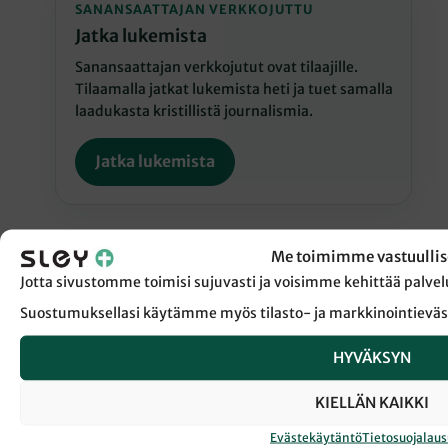
SANANSAATTAJAN VERKKOJUTTU
Jatka lukemista
Sanansaattajan verkkojutut ovat tilaajille.
Tilaamalla jatkat lukemista heti ja tuet samalla
laadukasta kristillistä journalismia.
Jatka lukemista
Me toimimme vastuullis
Jotta sivustomme toimisi sujuvasti ja voisimme kehittää pal
← Takaisin Sanansaattaja-lehden etusivulle
Suostumuksellasi käytämme myös tilasto- ja markkinointieväs
HYVÄKSYN
KIRKOLLISKOKOUS
KIRKOLLISKOKOUSEDUSTAJA
KIELLÄN KAIKKI
PSYKIATRI
Evästekäytäntö
Tietosuojalau