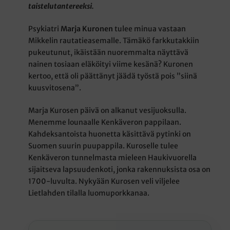
taistelutantereeksi.
Psykiatri
Marja Kuronen
tulee minua vastaan
Mikkelin rautatieasemalle. Tämäkö farkkutakkiin
pukeutunut, ikäistään nuoremmalta näyttävä
nainen tosiaan eläköityi viime kesänä? Kuronen
kertoo, että oli päättänyt jäädä työstä pois ”siinä
kuusvitosena”.
Marja Kurosen päivä on alkanut vesijuoksulla.
Menemme lounaalle Kenkäveron pappilaan.
Kahdeksantoista huonetta käsittävä pytinki on
Suomen suurin puupappila. Kuroselle tulee
Kenkäveron tunnelmasta mieleen Haukivuorella
sijaitseva lapsuudenkoti, jonka rakennuksista osa on
1700-luvulta. Nykyään Kurosen veli viljelee
Lietlahden tilalla luomuporkkanaa.