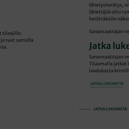
lähetysherätys, nii
lähettäjiä olisi r
herättäköön näke
Sanansaattajan v
tilaajille.
 ja tuet samalla
Jatka luk
mia.
Sanansaattajan ver
Tilaamalla jatkat 
laadukasta kristil
JATKA LUKEMISTA
JATKA LUKEMISTA