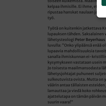
toiseen kulkemista. Maailman p
kelpaa ihmisille. Ei ihme, että v
ripustaa hanskat naulaan ja lop
työ.
Työtä on kuitenkin jatkettava K
lupauksen tähden. Saksalainen
lähetysteologi
Peter Beyerhaus
luvulla: ”Onko ylipäänsä enää o
lupaavia mahdollisuuksia tavoi
sanalla ihmiskunnan ei-kristill
kysymykseen vastataan usein me
Jo toisesta maailmansodasta lä
lähetysjohtajat puhuneet suljetu
sulkeutuvista ovista. Mutta on y
väärin antaa tällaisten esteiden
lamauttaa ja viedä koko rohkeus
ajattelutapa on tämän päivän 
suurin vaara!”