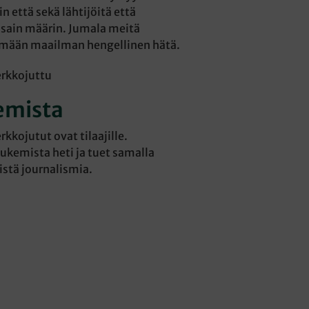
n että sekä lähtijöitä että
unsain määrin. Jumala meitä
mään maailman hengellinen hätä.
erkkojuttu
emista
kkojutut ovat tilaajille.
lukemista heti ja tuet samalla
listä journalismia.