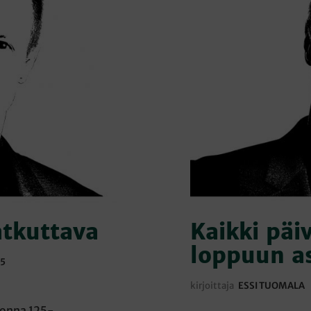
atkuttava
Kaikki päi
loppuun as
25
kirjoittaja
ESSI TUOMALA
uonna 125-