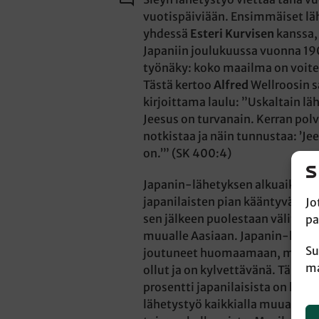
vuotispäiviään. Ensimmäiset lä
yhdessä
Esteri Kurvisen
kanssa,
Japaniin joulukuussa vuonna 1900
työnäky: koko maailma on voitet
Tästä kertoo
Alfred
Wellroosin 
kirjoittama laulu: ”Uskaltain läh
Jeesus on turvanain. Kerran pol
notkistaa ja näin tunnustaa: ’J
on.’” (SK 400:4)
Japanin-lähetyksen alkuaikoina
japanilaisten pian kääntyvän Kr
Jo
sen jälkeen puolestaan välittä
pa
muualle Aasiaan. Japanin-läheti
Su
joutuneet huomaamaan, miten k
ma
ollut ja on kylvettävänä. Tänä p
prosentti japanilaisista on kristi
lähetystyö kaikkialla muuallaka