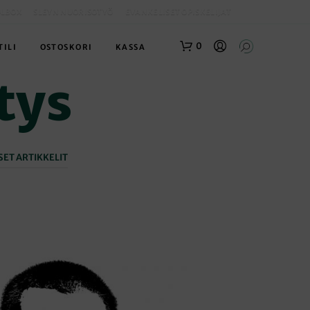
OLBOX
SLEYN NUORISOTYÖ
EVANKELISET OPISKELIJAT
0
TILI
OSTOSKORI
KASSA
tys
ET ARTIKKELIT
O
S
T
O
S
K
O
R