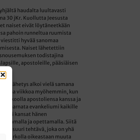
yhjältä haudalta luultavasti
a 30 jKr. Kuollutta Jeesusta
et naiset eivät löytäneetkään
sa pahoin runneltua ruumista
a viestitti hyvää sanomaa
isesta. Naiset lähetettiin
snousemuksen todistajina
apsille, apostoleille, pääsiäisen
lmanlähetys alkoi vielä samana
utamaa viikkoa myöhemmin, kun
 oli koolla apostoliensa kanssa ja
vän saarnata evankeliumi kaikille
 kaikki kansat hänen
kastamalla ja opettamalla. Siitä
irkon suuri tehtävä, joka on yhä
Eikä kirkolla oikeastaan muuta