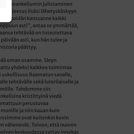
kuin evankeliumin julistaminen
. Kun Jeesus lisäsi lähetyskäskyyn
olen teidän kanssanne kaikki
loppuun asti”, antaa se ymmärtää,
aansa tehtävää on toteutettava
 päivään asti, kun hän tulee ja
istoria päättyy.
dä oman osamme. Sleyn
rjattu yhdeksi kaikkea toimintaa
i uskollisuus Raamatun sanalle,
le tehtävälle sekä luterilaiselle ja
innölle. Tahdomme siis
ankelisina kristittyinä viedä
aamattuun perustuvaa
monille ja niin kauan kuin
urssimme ovat kuitenkin kovin
een vähenevät. Toivon, että nuoren
polven keskuudessa syttyy innokas