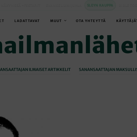
 NÄKYVISSÄ -FESTARIT
EVANKELIUMIJUHLA
SLEYN KAUPPA
BIBLE TO
ET
LADATTAVAT
MUUT
OTA YHTEYTTÄ
KÄYTTÄJÄ
ailmanlähe
ANSAATTAJAN ILMAISET ARTIKKELIT
SANANSAATTAJAN MAKSULLIS