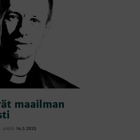
I
O
N
T
Y
H
J
Ä
.
vät maailman
ti
päällä
14.5.2025