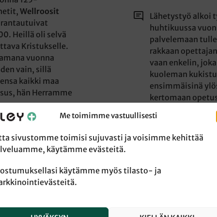
hetit,
Wellroosit
Lähetystyö alkoi t
 rantautuivat
huhtikuussa vuonn
. Heillä oli selvä
palvelemaan tulle
tava Kristukselle.
rakkaan opettajan
samana vuonna
vaan enkelin, jok
den vain, sillä
kuoleman kukistum
vensa kaikki maa
ensimmäisinä ylö
eesus, hän Herramme
kertomaan opetusl
evankeliumi.
Me toimimme vastuullisesti
 odotettiin
Varsinainen maai
istuksen puoleen ja
tta sivustomme toimisi sujuvasti ja voisimme kehittää
keväänä vain mu
vän evankeliumin
lveluamme, käytämme evästeitä.
ylösnoussut Jeesus
t ovat kuitenkin
antoi heille tehtä
ostumuksellasi käytämme myös tilasto- ja
ova maa heillä on
luoduille ja tehdä
rkkinointievästeitä.
äivänä vain vajaa
opetuslapsikseen 
ttyjä. Eikä
alkoi Kristuksen k
an ole voitosta
edelleen kesken. 