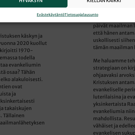
HYVÄKSYN
KIELLÄN KAIKKI
aras sanoma ei
tehtävää olekaan 
älillä houkuttaisi
lähellä ja kaukana
ettaa turhauttava
Evästekäytäntö
Tietosuojalausunto
lupauksen: ”Minä 
päivät maailman 
että hänen antam
ristuksen käskyn ja
uskollisesti siihen
 vuonna 2020 kuollut
tämän maailman h
kirjoitti 1970-
lemassa todella
Me haluamme teh
ttaa evankeliumin
strategiaan on ki
istä osaa? Tähän
ohjaavaksi arvoks
lko alakuloisesti.
Kristuksen antamal
htien ovat
evankeliselle per
ista ja
luterilaisina ja ev
ksinkertaisesti
yksinkertaista R
 ja takaiskujen
evankeliumia niin 
. Tällainen
mahdollista. Res
maailmanlähetyksen
vähäiset ja edell
evankelisen suku