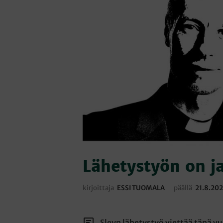
Lähetystyön on j
kirjoittaja
ESSI TUOMALA
päällä
21.8.20
Sleyn lähetystyö viettää tänä v