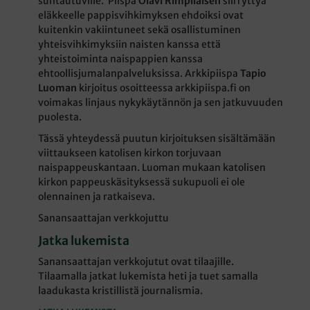
suhtautuville. Piispa
Olavi Rimpiläisen
siirryttyä
eläkkeelle pappisvihkimyksen ehdoiksi ovat
kuitenkin vakiintuneet sekä osallistuminen
yhteisvihkimyksiin naisten kanssa että
yhteistoiminta naispappien kanssa
ehtoollisjumalanpalveluksissa. Arkkipiispa
Tapio
Luoman
kirjoitus osoitteessa arkkipiispa.fi on
voimakas linjaus nykykäytännön ja sen jatkuvuuden
puolesta.
Tässä yhteydessä puutun kirjoituksen sisältämään
viittaukseen katolisen kirkon torjuvaan
naispappeuskantaan. Luoman mukaan katolisen
kirkon pappeuskäsityksessä sukupuoli ei ole
olennainen ja ratkaiseva.
Sanansaattajan verkkojuttu
Jatka lukemista
Sanansaattajan verkkojutut ovat tilaajille.
Tilaamalla jatkat lukemista heti ja tuet samalla
laadukasta kristillistä journalismia.