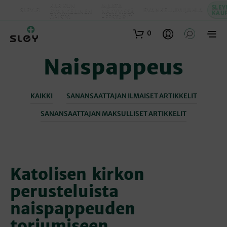
KARKUN
MAATA
SLEY
SLEY.FI
EVANKELIUMIJUHLA
EVANKELINEN
NÄKYVISSÄ
KAU
OPISTO
-FESTARIT
0
Naispappeus
KAIKKI
SANANSAATTAJAN ILMAISET ARTIKKELIT
SANANSAATTAJAN MAKSULLISET ARTIKKELIT
Katolisen kirkon
perusteluista
naispappeuden
torjumiseen