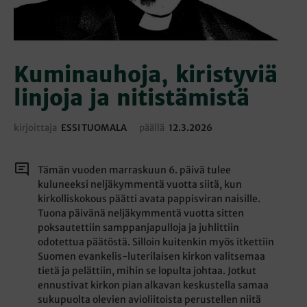
Kuminauhoja, kiristyviä
linjoja ja nitistämistä
kirjoittaja
ESSI TUOMALA
päällä
12.3.2026
Tämän vuoden marraskuun 6. päivä tulee
kuluneeksi neljäkymmentä vuotta siitä, kun
kirkolliskokous päätti avata pappisviran naisille.
Tuona päivänä neljäkymmentä vuotta sitten
poksautettiin samppanjapulloja ja juhlittiin
odotettua päätöstä. Silloin kuitenkin myös itkettiin
Suomen evankelis-luterilaisen kirkon valitsemaa
tietä ja pelättiin, mihin se lopulta johtaa. Jotkut
ennustivat kirkon pian alkavan keskustella samaa
sukupuolta olevien avioliitoista perustellen niitä