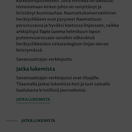
katkeamispisteeseen. Siinä Hintikka on oikeassa:
nimenomaan kirkon johto on venyttänyt ja
kiristänyt kuminauhaa. Raamattukonservatiiviset
herätysliikkeet ovat pysyneet Raamattuun
perustuvassa ja hyväksi koetussa linjassaan, vaikka
arkkipiispa
Tapio Luoma
helmikuun lopun
puheenvuorossaan sanoikin näkevänsä
herätysliikkeiden virkateologisen linjan olevan
kiristymässä.
Sanansaattajan verkkojuttu
Jatka lukemista
Sanansaattajan verkkojutut ovat tilaajille.
Tilaamalla jatkat lukemista heti ja tuet samalla
laadukasta kristillistä journalismia.
JATKA LUKEMISTA
JATKA LUKEMISTA