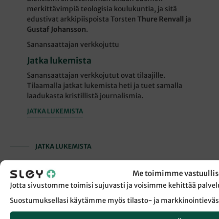
merkittävimpiä teologisia koulukuntia, ja sitä
edustivat arkkipiispoista Torsten
Thure Renvall
ja
Gustaf Johansson
.
Sanansaattajan verkkojuttu
Jatka lukemista
Sanansaattajan verkkojutut ovat tilaajille.
Tilaamalla jatkat lukemista heti ja tuet samalla
laadukasta kristillistä journalismia.
JATKA LUKEMISTA
JATKA LUKEMISTA
Me toimimme vastuullis
Jotta sivustomme toimisi sujuvasti ja voisimme kehittää pal
Suostumuksellasi käytämme myös tilasto- ja markkinointieväs