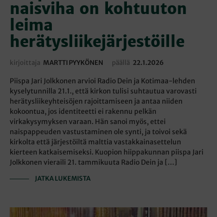
naisviha on kohtuuton
leima
herätysliikejärjestöille
kirjoittaja
MARTTI PYYKÖNEN
päällä
22.1.2026
Piispa Jari Jolkkonen arvioi Radio Dein ja Kotimaa-lehden
kyselytunnilla 21.1., että kirkon tulisi suhtautua varovasti
herätysliikeyhteisöjen rajoittamiseen ja antaa niiden
kokoontua, jos identiteetti ei rakennu pelkän
virkakysymyksen varaan. Hän sanoi myös, ettei
naispappeuden vastustaminen ole synti, ja toivoi sekä
kirkolta että järjestöiltä malttia vastakkainasettelun
kierteen katkaisemiseksi. Kuopion hiippakunnan piispa Jari
Jolkkonen vieraili 21. tammikuuta Radio Dein ja […]
JATKA LUKEMISTA