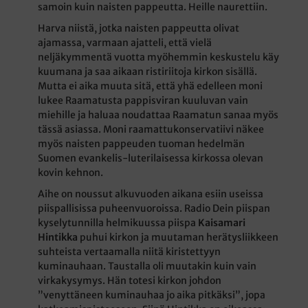
samoin kuin naisten pappeutta. Heille naurettiin.
Harva niistä, jotka naisten pappeutta olivat
ajamassa, varmaan ajatteli, että vielä
neljäkymmentä vuotta myöhemmin keskustelu käy
kuumana ja saa aikaan ristiriitoja kirkon sisällä.
Mutta ei aika muuta sitä, että yhä edelleen moni
lukee Raamatusta pappisviran kuuluvan vain
miehille ja haluaa noudattaa Raamatun sanaa myös
tässä asiassa. Moni raamattukonservatiivi näkee
myös naisten pappeuden tuoman hedelmän
Suomen evankelis-luterilaisessa kirkossa olevan
kovin kehnon.
Aihe on noussut alkuvuoden aikana esiin useissa
piispallisissa puheenvuoroissa. Radio Dein piispan
kyselytunnilla helmikuussa piispa
Kaisamari
Hintikka
puhui kirkon ja muutaman herätysliikkeen
suhteista vertaamalla niitä kiristettyyn
kuminauhaan. Taustalla oli muutakin kuin vain
virkakysymys. Hän totesi kirkon johdon
”venyttäneen kuminauhaa jo aika pitkäksi”, jopa