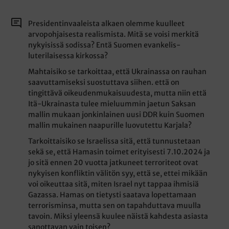
Presidentinvaaleista alkaen olemme kuulleet
arvopohjaisesta realismista. Mitä se voisi merkitä
nykyisissä sodissa? Entä Suomen evankelis-
luterilaisessa kirkossa?
Mahtaisiko se tarkoittaa, että Ukrainassa on rauhan
saavuttamiseksi suostuttava siihen. että on
tingittävä oikeudenmukaisuudesta, mutta niin että
Itä-Ukrainasta tulee mieluummin jaetun Saksan
mallin mukaan jonkinlainen uusi DDR kuin Suomen
mallin mukainen naapurille luovutettu Karjala?
Tarkoittaisiko se Israelissa sitä, että tunnustetaan
sekä se, että Hamasin toimet erityisesti 7.10.2024 ja
jo sitä ennen 20 vuotta jatkuneet terroriteot ovat
nykyisen konfliktin välitön syy, että se, ettei mikään
voi oikeuttaa sitä, miten Israel nyt tappaa ihmisiä
Gazassa. Hamas on tietysti saatava lopettamaan
terrorisminsa, mutta sen on tapahduttava muulla
tavoin. Miksi yleensä kuulee näistä kahdesta asiasta
sanottavan vain toisen?