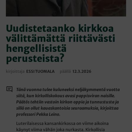
Uudistetaanko kirkkoa
välittämättä riittävästi
hengellisistä
perusteista?
kirjoittaja
ESSI TUOMALA
päällä
12.3.2026
Tänä vuonna tulee kuluneeksi neljäkymmentä vuotta
siitä, kun kirkolliskokous avasi pappisviran naisille.
Päätös tehtiin vastoin kirkon oppia ja tunnustusta ja
sillä on ollut kauaskantoisia seuraamuksia, kirjoittaa
professori Pekka Leino.
Luterilaisessa kansankirkossa on viime aikoina
käynyt viima vähän joka nurkasta. Kirkollisia