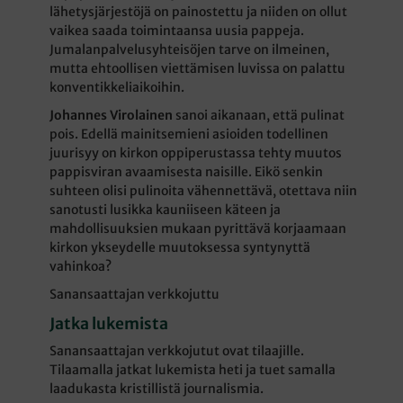
lähetysjärjestöjä on painostettu ja niiden on ollut
vaikea saada toimintaansa uusia pappeja.
Jumalanpalvelusyhteisöjen tarve on ilmeinen,
mutta ehtoollisen viettämisen luvissa on palattu
konventikkeliaikoihin.
Johannes Virolainen
sanoi aikanaan, että pulinat
pois. Edellä mainitsemieni asioiden todellinen
juurisyy on kirkon oppiperustassa tehty muutos
pappisviran avaamisesta naisille. Eikö senkin
suhteen olisi pulinoita vähennettävä, otettava niin
sanotusti lusikka kauniiseen käteen ja
mahdollisuuksien mukaan pyrittävä korjaamaan
kirkon ykseydelle muutoksessa syntynyttä
vahinkoa?
Sanansaattajan verkkojuttu
Jatka lukemista
Sanansaattajan verkkojutut ovat tilaajille.
Tilaamalla jatkat lukemista heti ja tuet samalla
laadukasta kristillistä journalismia.