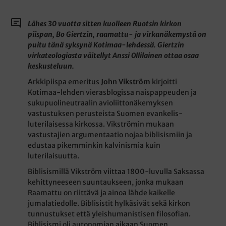
Lähes 30 vuotta sitten kuolleen Ruotsin kirkon
piispan, Bo Giertzin, raamattu- ja virkanäkemystä on
puitu tänä syksynä Kotimaa-lehdessä. Giertzin
virkateologiasta väitellyt Anssi Ollilainen ottaa osaa
keskusteluun.
Arkkipiispa emeritus
John Vikström
kirjoitti
Kotimaa-lehden vierasblogissa naispappeuden ja
sukupuolineutraalin avioliittonäkemyksen
vastustuksen perusteista Suomen evankelis-
luterilaisessa kirkossa. Vikströmin mukaan
vastustajien argumentaatio nojaa biblisismiin ja
edustaa pikemminkin kalvinismia kuin
luterilaisuutta.
Biblisismillä Vikström viittaa 1800-luvulla Saksassa
kehittyneeseen suuntaukseen, jonka mukaan
Raamattu on riittävä ja ainoa lähde kaikelle
jumalatiedolle. Biblisistit hylkäsivät sekä kirkon
tunnustukset että yleishumanistisen filosofian.
Biblisismi oli autonomian aikaan Suomen