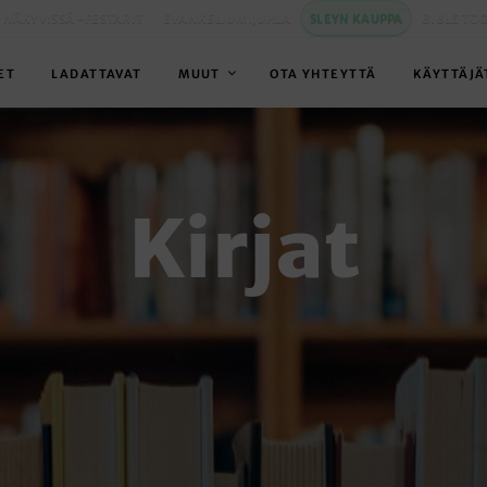
 NÄKYVISSÄ -FESTARIT
EVANKELIUMIJUHLA
SLEYN KAUPPA
BIBLE TO
ET
LADATTAVAT
MUUT
OTA YHTEYTTÄ
KÄYTTÄJÄ
Kirjat