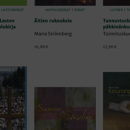
|
LASTENKIRJAT
HARTAUSKIRJAT
|
KIRJAT
LUTHER
|
T
Lasten
Äitien rukouksia
Tunnustuski
lukirja
pähkinänku
Maria Strömberg
Toimitusku
16,90
€
12,90
€
IN
LISÄÄ OSTOSKORIIN
LISÄÄ OSTOSK