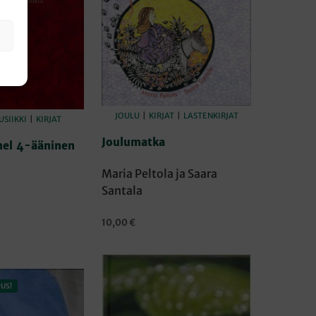
JOULU
|
KIRJAT
|
LASTENKIRJAT
SIIKKI
|
KIRJAT
Joulumatka
nel 4-ääninen
Maria Peltola ja Saara
Santala
10,00
€
ORIIN
LISÄÄ OSTOSKORIIN
US!