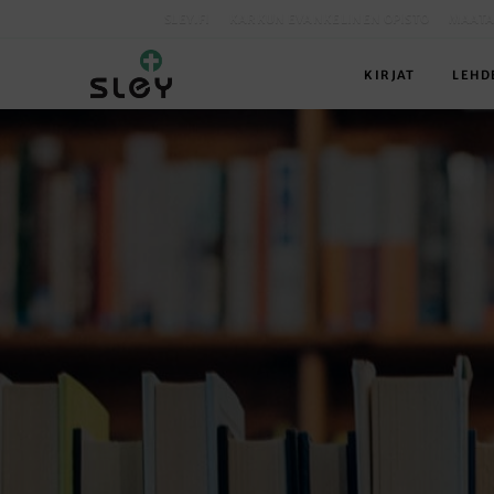
SLEY.FI
KARKUN EVANKELINEN OPISTO
MAATA
KIRJAT
LEHD