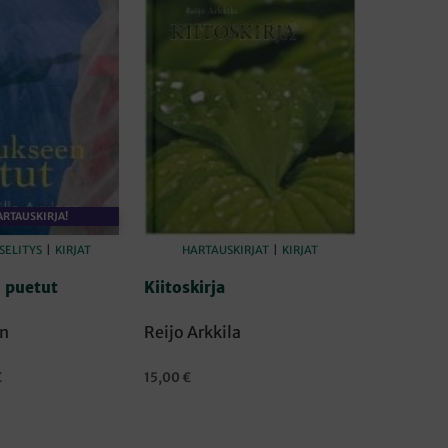
ARTAUSKIRJA!
ELITYS
|
KIRJAT
HARTAUSKIRJAT
|
KIRJAT
 puetut
Kiitoskirja
en
Reijo Arkkila
räinen
Nykyinen
€
15,00
€
hinta
ORIIN
LISÄÄ OSTOSKORIIN
on:
.
8,90 €.