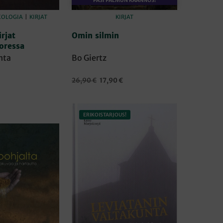
PASI PALMUN KÄÄNNÖS!
EOLOGIA
|
KIRJAT
KIRJAT
rjat
Omin silmin
oressa
nta
Bo Giertz
Alkuperäinen
Nykyinen
26,90
€
17,90
€
hinta
hinta
ORIIN
LISÄÄ OSTOSKORIIN
oli:
on:
26,90 €.
17,90 €.
ERIKOISTARJOUS!