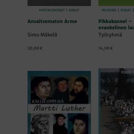
HARTAUSKIRJAT
|
KIRJAT
MUSIIKKI
|
KIRJAT
Ansaitsematon Armo
Pikkukannel – 
evankelinen lau
Simo Mäkelä
Työryhmä
20,00
€
14,90
€
LISÄÄ OSTOSKORIIN
LISÄÄ OSTOSKORI