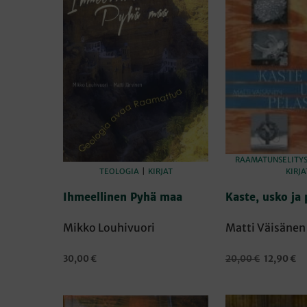
RAAMATUNSELITY
TEOLOGIA
|
KIRJAT
KIRJA
Ihmeellinen Pyhä maa
Kaste, usko ja 
Mikko Louhivuori
Matti Väisänen
Alkuperäi
Ny
30,00
€
20,00
€
12,90
€
hinta
hi
LISÄÄ OSTOSKORIIN
LISÄÄ OSTOSKORI
oli:
on
20,00 €.
12