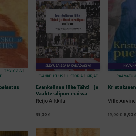
SLEY USA:SSA JA KANADASSA!
HYVÄ H
S
|
TEOLOGIA
|
T
EVANKELISUUS
|
HISTORIA
|
KIRJAT
RAAMATUNS
pelastus
Evankelinen liike Tähti- ja
Kristukseen
Vaahteralipun maissa
Reijo Arkkila
Ville Auvin
nen
kyinen
Alkupe
35,00
€
15,00
€
8,90
nta
hinta
IN
LISÄÄ OSTOSKORIIN
LISÄÄ OSTOSK
:
oli:
,90 €.
15,00 €