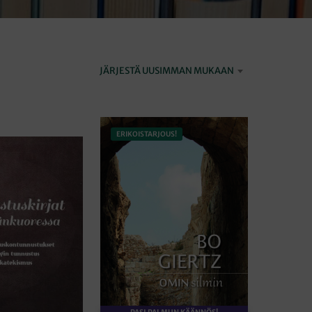
I
O
N
T
Y
JÄRJESTÄ UUSIMMAN MUKAAN
H
J
Ä
.
ERIKOISTARJOUS!