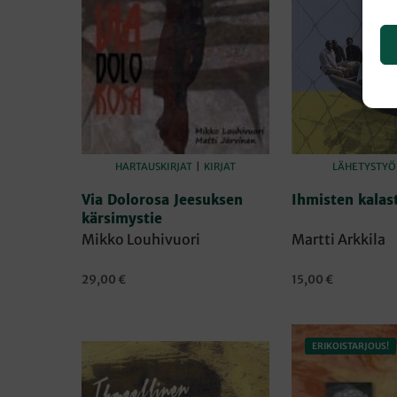
HARTAUSKIRJAT
|
KIRJAT
LÄHETYSTYÖ
Via Dolorosa Jeesuksen
Ihmisten kalast
kärsimystie
Mikko Louhivuori
Martti Arkkila
29,00
€
15,00
€
LISÄÄ OSTOSKORIIN
LISÄÄ OSTOSKORI
ERIKOISTARJOUS!