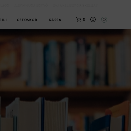
OLBOX
SLEYN NUORISOTYÖ
EVANKELISET OPISKELIJAT
0
TILI
OSTOSKORI
KASSA
O
S
T
O
S
K
O
R