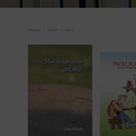
ETUSIVU
/
KIRJAT
/
SIVU 4