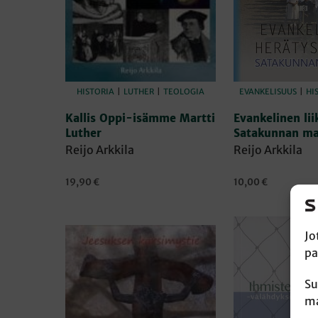
HISTORIA
|
LUTHER
|
TEOLOGIA
EVANKELISUUS
|
HI
Kallis Oppi-isämme Martti
Evankelinen lii
Luther
Satakunnan ma
Reijo Arkkila
Reijo Arkkila
19,90
€
10,00
€
LISÄÄ OSTOSKORIIN
LISÄÄ OSTOSKORI
Jo
pa
Su
ma