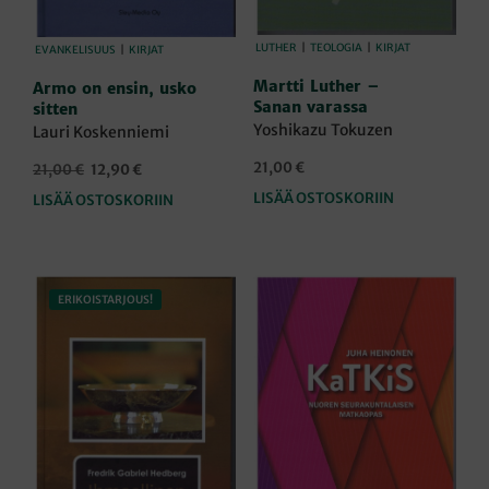
LUTHER
|
TEOLOGIA
|
KIRJAT
EVANKELISUUS
|
KIRJAT
Martti Luther –
Armo on ensin, usko
Sanan varassa
sitten
Yoshikazu Tokuzen
Lauri Koskenniemi
21,00
€
Alkuperäinen
Nykyinen
21,00
€
12,90
€
hinta
hinta
LISÄÄ OSTOSKORIIN
LISÄÄ OSTOSKORIIN
oli:
on:
21,00 €.
12,90 €.
ERIKOISTARJOUS!