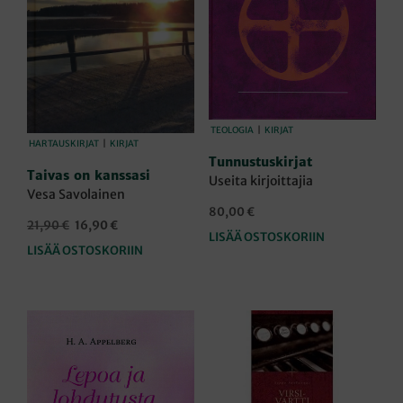
TEOLOGIA
|
KIRJAT
HARTAUSKIRJAT
|
KIRJAT
Tunnustuskirjat
Taivas on kanssasi
Useita kirjoittajia
Vesa Savolainen
80,00
€
Alkuperäinen
Nykyinen
21,90
€
16,90
€
LISÄÄ OSTOSKORIIN
hinta
hinta
LISÄÄ OSTOSKORIIN
oli:
on:
21,90 €.
16,90 €.