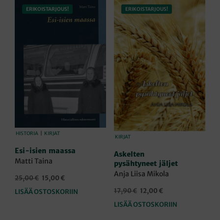
ERIKOISTARJOUS!
ERIKOISTARJOUS!
HISTORIA
|
KIRJAT
KIRJAT
Esi-isien maassa
Askelten
Matti Taina
pysähtyneet jäljet
Anja Liisa Mikola
Alkuperäinen
Nykyinen
25,00
€
15,00
€
hinta
hinta
Alkuperäinen
Nykyinen
17,90
€
12,00
€
LISÄÄ OSTOSKORIIN
oli:
on:
hinta
hinta
LISÄÄ OSTOSKORIIN
25,00 €.
15,00 €.
oli:
on:
17,90 €.
12,00 €.