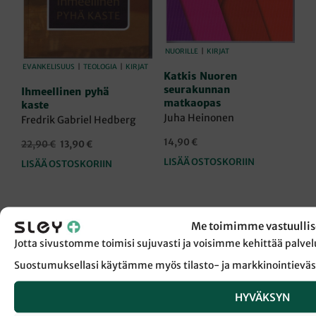
NUORILLE
|
KIRJAT
EVANKELISUUS
|
TEOLOGIA
|
KIRJAT
Katkis Nuoren
seurakunnan
Ihmeellinen pyhä
matkaopas
kaste
Juha Heinonen
Fredrik Gabriel Hedberg
14,90
€
Alkuperäinen
Nykyinen
22,90
€
13,90
€
hinta
hinta
LISÄÄ OSTOSKORIIN
LISÄÄ OSTOSKORIIN
oli:
on:
22,90 €.
13,90 €.
Me toimimme vastuullis
Jotta sivustomme toimisi sujuvasti ja voisimme kehittää pal
Suostumuksellasi käytämme myös tilasto- ja markkinointieväs
HYVÄKSYN