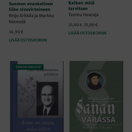
Kaiken mitä
Suomen evankelinen
tarvitsen
liike sivuvirtoineen
Teemu Haataja
Reijo Arkkila ja Markku
Niemelä
Alkuperäinen
Nykyinen
21,00
€
15,00
€
hinta
hinta
34,90
€
LISÄÄ OSTOSKORIIN
oli:
on:
LISÄÄ OSTOSKORIIN
21,00 €.
15,00 €.
ERIKOISTARJOUS!