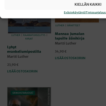
KIELLÄN KAIKKI
Evästekäytäntö
Tietosuojalau
LUTHER
|
ÄÄNITTEET
Mannaa Jumalan
LUTHER
|
RAAMATUNSELITYS
|
lapsille äänikirja
KIRJAT
Martti Luther
Lyhyt
34,90
€
evankeliumipostilla
Martti Luther
LISÄÄ OSTOSKORIIN
23,90
€
LISÄÄ OSTOSKORIIN
ERIKOISTARJOUS!