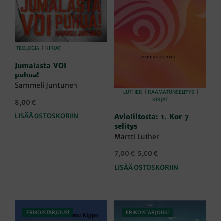
TEOLOGIA
|
KIRJAT
Jumalasta VOI
puhua!
Sammeli Juntunen
LUTHER
|
RAAMATUNSELITYS
|
KIRJAT
8,00
€
LISÄÄ OSTOSKORIIN
Avioliitosta: 1. Kor 7
selitys
Martti Luther
Alkuperäinen
Nykyinen
7,00
€
5,00
€
hinta
hinta
LISÄÄ OSTOSKORIIN
oli:
on:
7,00 €.
5,00 €.
ERIKOISTARJOUS!
ERIKOISTARJOUS!