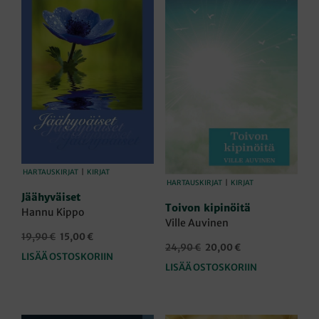
HARTAUSKIRJAT
|
KIRJAT
HARTAUSKIRJAT
|
KIRJAT
Jäähyväiset
Toivon kipinöitä
Hannu Kippo
Ville Auvinen
Alkuperäinen
Nykyinen
19,90
€
15,00
€
Alkuperäinen
Nykyinen
24,90
€
20,00
€
hinta
hinta
LISÄÄ OSTOSKORIIN
hinta
hinta
oli:
on:
LISÄÄ OSTOSKORIIN
oli:
on:
19,90 €.
15,00 €.
24,90 €.
20,00 €.