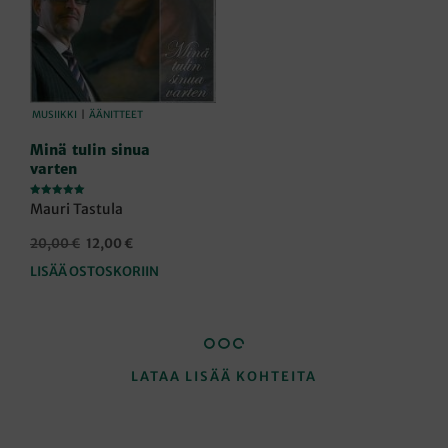
MUSIIKKI
|
ÄÄNITTEET
Minä tulin sinua
varten
Arvostelu
Mauri Tastula
tuotteesta:
5.00
/ 5
Alkuperäinen
Nykyinen
20,00
€
12,00
€
hinta
hinta
LISÄÄ OSTOSKORIIN
oli:
on:
20,00 €.
12,00 €.
LATAA LISÄÄ KOHTEITA