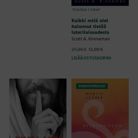
TEOLOGIA
|
KIRJAT
Kaikki mitä olet
halunnut tietää
luterilaisuudesta
Scott A. Kinnaman
Alkuperäinen
Nykyinen
27,00
€
12,00
€
hinta
hinta
LISÄÄ OSTOSKORIIN
oli:
on:
27,00 €.
12,00 €.
ERIKOISTARJOUS!