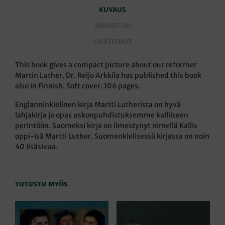
KUVAUS
ARVIOT (0)
LISÄTIEDOT
This book gives a compact picture about our reformer
Martin Luther. Dr. Reijo Arkkila has published this book
also in Finnish. Soft cover. 106 pages.
Englanninkielinen kirja Martti Lutherista on hyvä
lahjakirja ja opas uskonpuhdistuksemme kalliiseen
perintöön. Suomeksi kirja on ilmestynyt nimellä Kallis
oppi-isä Martti Luther. Suomenkielisessä kirjassa on noin
40 lisäsivua.
TUTUSTU MYÖS