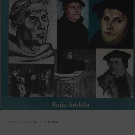
ETUSIVU
/
KIRJAT
/
TEOLOGIA