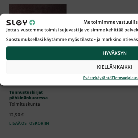
Me toimimme vastuullis
Jotta sivustomme toimisi sujuvasti ja voisimme kehittää pal
Suostumuksellasi käytämme myös tilasto- ja markkinointieväs
HYVÄKSYN
KIELLÄN KAIKKI
Evästekäytäntö
Tietosuojalau
LUTHER
|
TEOLOGIA
|
KIRJAT
Tunnustuskirjat
pähkinänkuoressa
Toimituskunta
12,90
€
LISÄÄ OSTOSKORIIN