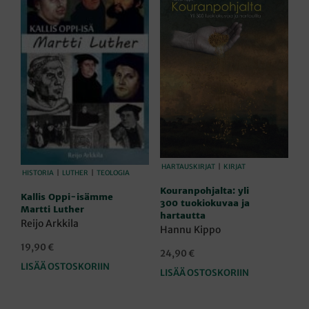
HARTAUSKIRJAT
|
KIRJAT
HISTORIA
|
LUTHER
|
TEOLOGIA
Kouranpohjalta: yli
Kallis Oppi-isämme
300 tuokiokuvaa ja
Martti Luther
hartautta
Reijo Arkkila
Hannu Kippo
19,90
€
24,90
€
LISÄÄ OSTOSKORIIN
LISÄÄ OSTOSKORIIN