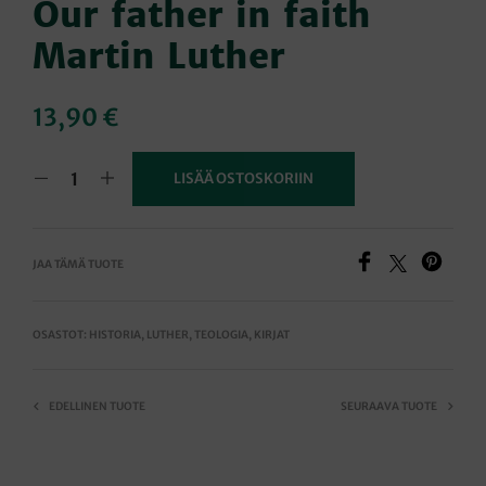
Our father in faith
Martin Luther
13,90
€
LISÄÄ OSTOSKORIIN
JAA TÄMÄ TUOTE
OSASTOT:
HISTORIA
,
LUTHER
,
TEOLOGIA
,
KIRJAT
EDELLINEN TUOTE
SEURAAVA TUOTE