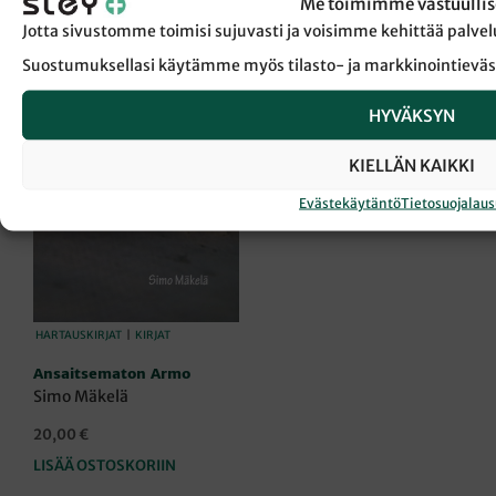
Me toimimme vastuullis
Jotta sivustomme toimisi sujuvasti ja voisimme kehittää pal
Suostumuksellasi käytämme myös tilasto- ja markkinointieväs
HYVÄKSYN
KIELLÄN KAIKKI
Evästekäytäntö
Tietosuojalau
HARTAUSKIRJAT
|
KIRJAT
Ansaitsematon Armo
Simo Mäkelä
20,00
€
LISÄÄ OSTOSKORIIN