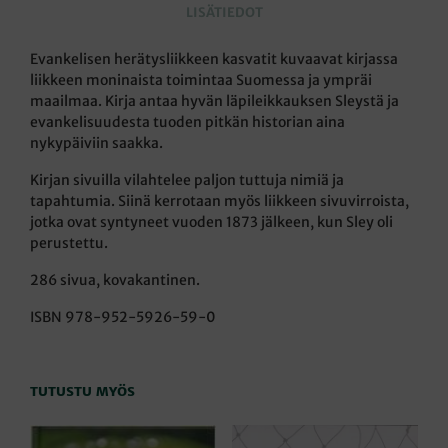
LISÄTIEDOT
Evankelisen herätysliikkeen kasvatit kuvaavat kirjassa
liikkeen moninaista toimintaa Suomessa ja ympräi
maailmaa. Kirja antaa hyvän läpileikkauksen Sleystä ja
evankelisuudesta tuoden pitkän historian aina
nykypäiviin saakka.
Kirjan sivuilla vilahtelee paljon tuttuja nimiä ja
tapahtumia. Siinä kerrotaan myös liikkeen sivuvirroista,
jotka ovat syntyneet vuoden 1873 jälkeen, kun Sley oli
perustettu.
286 sivua, kovakantinen.
ISBN 978-952-5926-59-0
TUTUSTU MYÖS