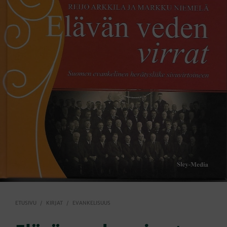
ETUSIVU
/
KIRJAT
/
EVANKELISUUS