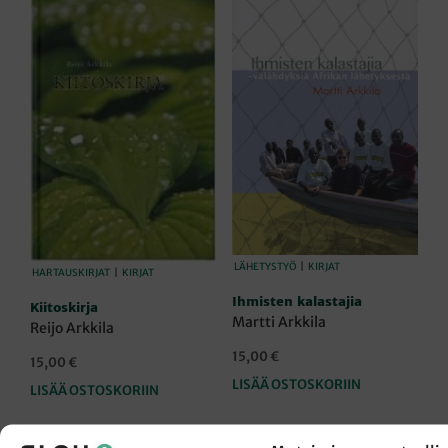
LÄHETYSTYÖ
|
KIRJAT
HARTAUSKIRJAT
|
KIRJAT
Ihmisten kalastajia
Kiitoskirja
Martti Arkkila
Reijo Arkkila
15,00
€
15,00
€
LISÄÄ OSTOSKORIIN
LISÄÄ OSTOSKORIIN