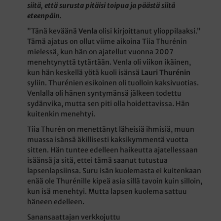
siitä, että surusta pitäisi toipua ja päästä siitä
eteenpäin.
”Tänä keväänä
Venla
olisi kirjoittanut ylioppilaaksi.”
Tämä ajatus on ollut viime aikoina Tiia Thurénin
mielessä, kun hän on ajatellut vuonna 2007
menehtynyttä tytärtään. Venla oli viikon ikäinen,
kun hän keskellä yötä kuoli isänsä
Lauri Thurénin
syliin. Thurénien esikoinen oli tuolloin kaksivuotias.
Venlalla oli hänen syntymänsä jälkeen todettu
sydänvika, mutta sen piti olla hoidettavissa. Hän
kuitenkin menehtyi.
Tiia Thurén on menettänyt läheisiä ihmisiä, muun
muassa isänsä äkillisesti kaksikymmentä vuotta
sitten. Hän tuntee edelleen haikeutta ajatellessaan
isäänsä ja sitä, ettei tämä saanut tutustua
lapsenlapsiinsa. Suru isän kuolemasta ei kuitenkaan
enää ole Thurénille kipeä asia sillä tavoin kuin silloin,
kun isä menehtyi. Mutta lapsen kuolema sattuu
häneen edelleen.
Sanansaattajan verkkojuttu