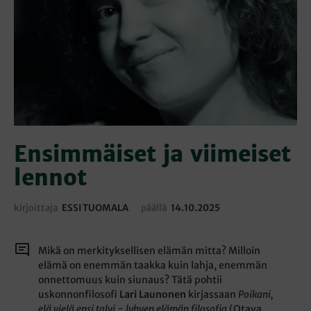
Ensimmäiset ja viimeiset
lennot
kirjoittaja
ESSI TUOMALA
päällä
14.10.2025
Mikä on merkityksellisen elämän mitta? Milloin
elämä on enemmän taakka kuin lahja, enemmän
onnettomuus kuin siunaus? Tätä pohtii
uskonnonfilosofi
Lari Launonen
kirjassaan
Poikani,
elä vielä ensi talvi − lyhyen elämän filosofia
(Otava