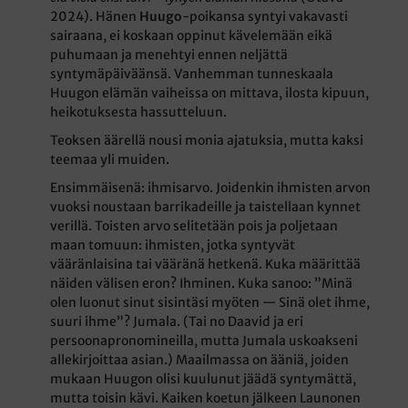
2024). Hänen
Huugo
-poikansa syntyi vakavasti
sairaana, ei koskaan oppinut kävelemään eikä
puhumaan ja menehtyi ennen neljättä
syntymäpäiväänsä. Vanhemman tunneskaala
Huugon elämän vaiheissa on mittava, ilosta kipuun,
heikotuksesta hassutteluun.
Teoksen äärellä nousi monia ajatuksia, mutta kaksi
teemaa yli muiden.
Ensimmäisenä: ihmisarvo. Joidenkin ihmisten arvon
vuoksi noustaan barrikadeille ja taistellaan kynnet
verillä. Toisten arvo selitetään pois ja poljetaan
maan tomuun: ihmisten, jotka syntyvät
vääränlaisina tai vääränä hetkenä. Kuka määrittää
näiden välisen eron? Ihminen. Kuka sanoo: ”Minä
olen luonut sinut sisintäsi myöten — Sinä olet ihme,
suuri ihme”? Jumala. (Tai no Daavid ja eri
persoonapronomineilla, mutta Jumala uskoakseni
allekirjoittaa asian.) Maailmassa on ääniä, joiden
mukaan Huugon olisi kuulunut jäädä syntymättä,
mutta toisin kävi. Kaiken koetun jälkeen Launonen