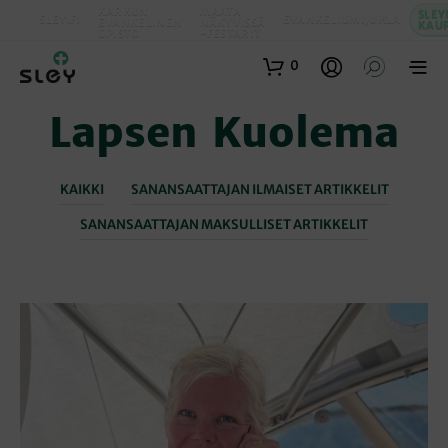
KARKUN
MAATA
SLEY
SLEY.FI
EVANKELIUMIJUHLA
EVANKELINEN
NÄKYVISSÄ
KAU
OPISTO
-FESTARIT
0
Lapsen Kuolema
KAIKKI
SANANSAATTAJAN ILMAISET ARTIKKELIT
SANANSAATTAJAN MAKSULLISET ARTIKKELIT